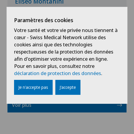
Eliséo Montanini
Spécialisation
Paramètres des cookies
Diabétologie,
Obésité et Surpoids,
Votre santé et votre vie privée nous tiennent à
Conseils nutritionnels
cœur - Swiss Medical Network utilise des
cookies ainsi que des technologies
respectueuses de la protection des données
afin d'optimiser votre expérience en ligne.
Voir profil
Pour en savoir plus, consultez notre
déclaration de protection des données
.
Je n'accepte pas
J'accepte
Voir plus