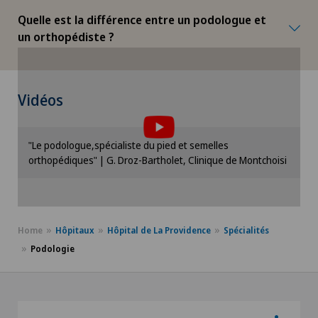
Quelle est la différence entre un podologue et
un orthopédiste ?
Pour pouvoir afficher ce contenu, vous devez
Vidéos
accepter l’utilisation de cookies.
Veuillez activer l’option correspondante dans les
"Le podologue,spécialiste du pied et semelles
paramètres des cookies.
orthopédiques" | G. Droz-Bartholet, Clinique de Montchoisi
Paramètres des cookies
Home
Hôpitaux
Hôpital de La Providence
Spécialités
Podologie