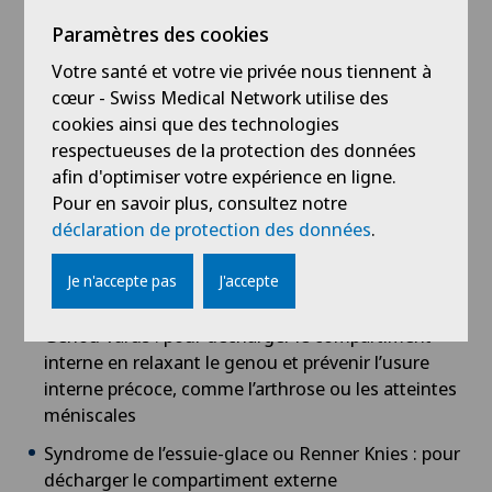
Douleurs de cheville post-traumatiques ou
d’arthrose : les supports plantaires permettent de
Paramètres des cookies
stabiliser et amortir les chocs à la marche et à la
Votre santé et votre vie privée nous tiennent à
course ainsi que de prévenir de nouvelles entorses
cœur - Swiss Medical Network utilise des
Entorse de cheville à répétition: lors de lésions
cookies ainsi que des technologies
ligamentaires et d’instabilité, la semelle
respectueuses de la protection des données
orthopédique est indiquée pour stabiliser la
afin d'optimiser votre expérience en ligne.
cheville à la marche et favoriser la récupération
Pour en savoir plus, consultez notre
avec une bonne mobilité suite à une entorse
déclaration de protection des données
.
Les douleurs du genou (gonalgie)
Je n'accepte pas
J'accepte
Genou Valgus : pour corriger les jambes en X
Genou Varus : pour décharger le compartiment
interne en relaxant le genou et prévenir l’usure
interne précoce, comme l’arthrose ou les atteintes
méniscales
Syndrome de l’essuie-glace ou Renner Knies : pour
décharger le compartiment externe