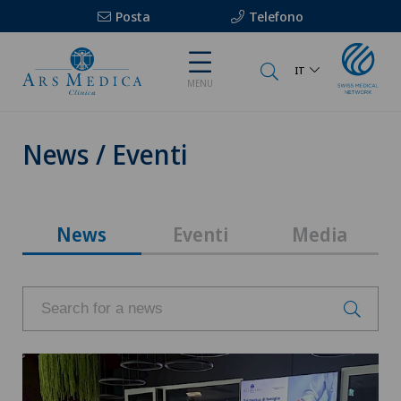
Posta
Telefono
IT
MENU
News / Eventi
News
Eventi
Media