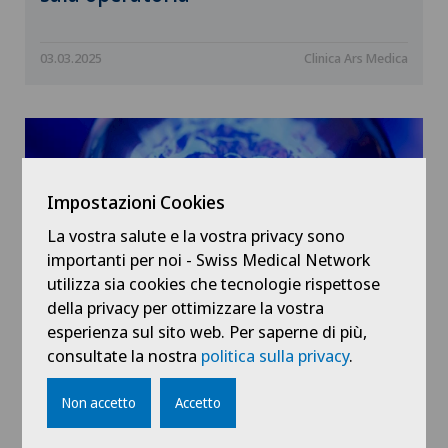
03.03.2025
Clinica Ars Medica
Impostazioni Cookies
La vostra salute e la vostra privacy sono
importanti per noi - Swiss Medical Network
utilizza sia cookies che tecnologie rispettose
della privacy per ottimizzare la vostra
esperienza sul sito web. Per saperne di più,
consultate la nostra
politica sulla privacy
.
INsalute - EternaCell: Un Viaggio nel
Futuro della Medicina Rigenerativa
Non accetto
Accetto