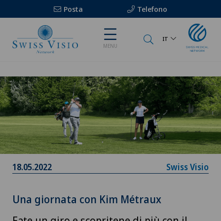
Posta
Telefono
IT
MENU
18.05.2022
Swiss Visio
Una giornata con Kim Métraux
Fate un giro e scopritene di più con il