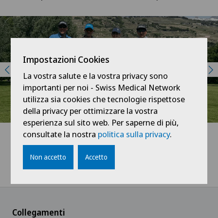
Impostazioni Cookies
La vostra salute e la vostra privacy sono
importanti per noi - Swiss Medical Network
utilizza sia cookies che tecnologie rispettose
della privacy per ottimizzare la vostra
esperienza sul sito web. Per saperne di più,
consultate la nostra
politica sulla privacy
.
Non accetto
Accetto
Home
Swiss Visio
News / Eventi
Una giornata con Kim Métraux
Collegamenti