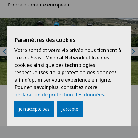
l’ordre du mérite européen.
Paramètres des cookies
Votre santé et votre vie privée nous tiennent à
cœur - Swiss Medical Network utilise des
cookies ainsi que des technologies
respectueuses de la protection des données
afin d'optimiser votre expérience en ligne.
Pour en savoir plus, consultez notre
déclaration de protection des données
.
Home
Swiss Visio
Actualités / Événements
Je n'accepte pas
J'accepte
Une journée aux côtés de Kim Métraux