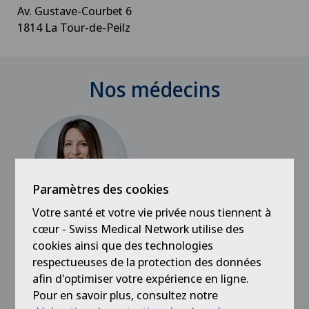
Av. Gustave-Courbet 6
1814 La Tour-de-Peilz
Nos médecins
Paramètres des cookies
Votre santé et votre vie privée nous tiennent à
cœur - Swiss Medical Network utilise des
Swiss Visio
cookies ainsi que des technologies
Dr méd. Elodie Trichet
respectueuses de la protection des données
afin d'optimiser votre expérience en ligne.
Spécialisation
Pour en savoir plus, consultez notre
Ophtalmologie,