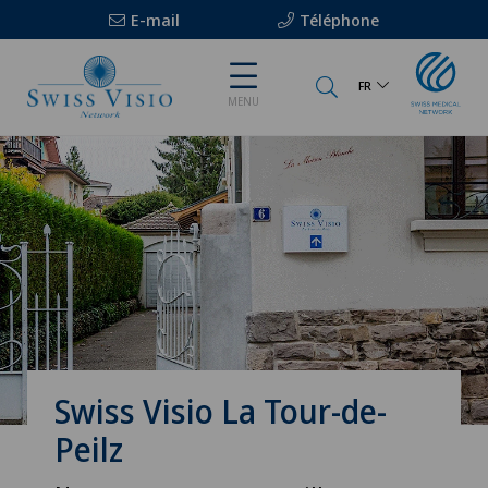
E-mail
Téléphone
FR
MENU
Swiss Visio La Tour-de-
Peilz