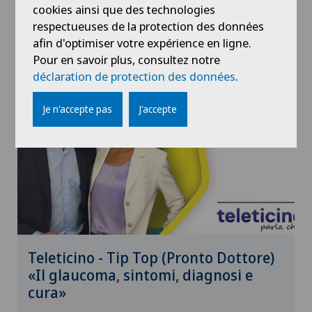
cookies ainsi que des technologies
respectueuses de la protection des données
04.02.2026
Swiss Visio
afin d'optimiser votre expérience en ligne.
Pour en savoir plus, consultez notre
déclaration de protection des données
.
Je n'accepte pas
J'accepte
Teleticino - Tip Top (Pronto Dottore)
«Il glaucoma, sintomi, diagnosi e
cura»