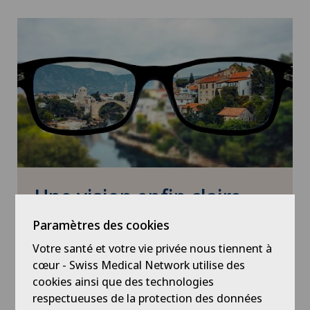
Une vision enfin claire
Découvrez la liberté de vivre sans lunettes ni
Paramètres des cookies
lentilles de contact et profitez d'une vision
Votre santé et votre vie privée nous tiennent à
parfaite en toutes circonstances.
cœur - Swiss Medical Network utilise des
cookies ainsi que des technologies
Réservez dès aujourd'hui votre test
respectueuses de la protection des données
d’éligibilité et découvrez comment