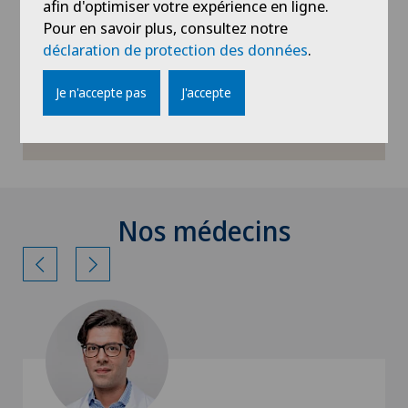
afin d'optimiser votre expérience en ligne.
commencer un nouveau chapitre de votre vie
Pour en savoir plus, consultez notre
sans aides visuelles.
déclaration de protection des données
.
Je n'accepte pas
J'accepte
Avoir une vision claire dès maintenant
Nos médecins