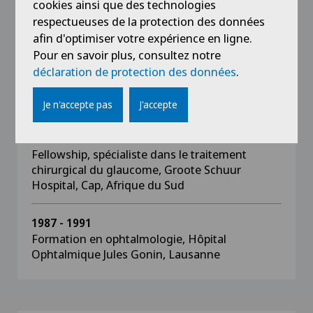
Vellore, Inde
cookies ainsi que des technologies
respectueuses de la protection des données
afin d'optimiser votre expérience en ligne.
1993
Fellowship, recherche dans le domaine du
Pour en savoir plus, consultez notre
glaucome et uvéite, Doheney Eye Institute et
déclaration de protection des données
.
Université de la Californie du sud, Los Angeles,
USA
Je n'accepte pas
J'accepte
1991 - 1992
Fellowship, spécialiste dans le traitement
chirurgical du glaucome, Groote Schuur
Hospital, Cap, Afrique du Sud
1987 - 1991
Formation en ophtalmologie, Hôpital
Ophtalmique Jules Gonin, Lausanne