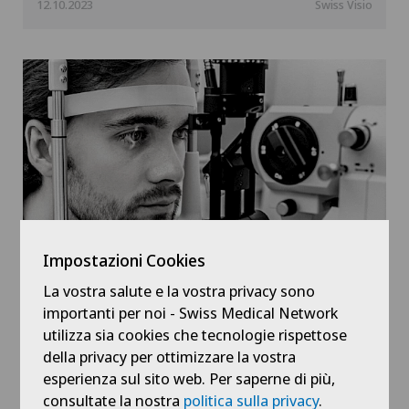
12.10.2023
Swiss Visio
Impostazioni Cookies
Screening oculistico per pazienti
La vostra salute e la vostra privacy sono
diabetici
importanti per noi - Swiss Medical Network
utilizza sia cookies che tecnologie rispettose
della privacy per ottimizzare la vostra
09.10.2023
Swiss Visio
esperienza sul sito web. Per saperne di più,
consultate la nostra
politica sulla privacy
.