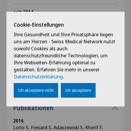
seit 2014
Abstract finaliste du Marie Curie Award 2014
Cookie-Einstellungen
Ihre Gesundheit und Ihre Privatsphäre liegen
uns am Herzen - Swiss Medical Network nutzt
sowohl Cookies als auch
Ausbildung
datenschutzfreundliche Technologien, um
Ihre Webseiten-Erfahrung optimal zu
2009 - 2016
gestalten. Erfahren Sie mehr in unserer
Bachelor et Master de Médecine
Universités de Lausanne et de Neuchâtel
Datenschutzerklärung
.
Ich akzeptiere nicht
Ich akzeptiere
Publikationen
2016
Lorio S, Fresard S, Adaszewski S, Kherif F,