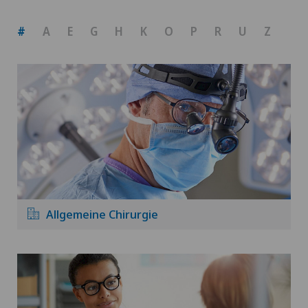
#
A
E
G
H
K
O
P
R
U
Z
Allgemeine Chirurgie