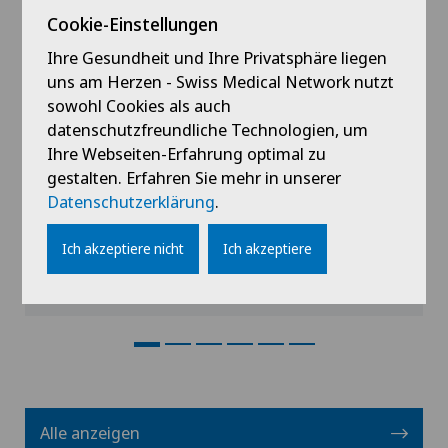
Cookie-Einstellungen
Ihre Gesundheit und Ihre Privatsphäre liegen
Clinica Ars Medica
Dr. med. Nicholas Bonello
uns am Herzen - Swiss Medical Network nutzt
sowohl Cookies als auch
Spezialisierung
datenschutzfreundliche Technologien, um
Anästhesiologie
Ihre Webseiten-Erfahrung optimal zu
gestalten. Erfahren Sie mehr in unserer
Datenschutzerklärung
.
Ich akzeptiere nicht
Ich akzeptiere
Profil ansehen
Alle anzeigen