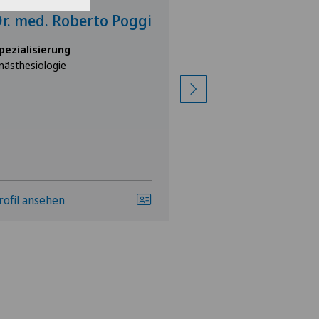
linica Ars Medica
Clinica Ars Medica
r. med. Roberto Poggi
Dr. med. Reto
Bernasconi
pezialisierung
nästhesiologie
Spezialisierung
Anästhesiologie
rofil ansehen
Profil ansehen