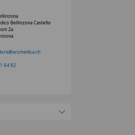
ellinzona
ico Bellinzona Castello
ioni 2a
linzona
lore@arsmedica.ch
1 64 82