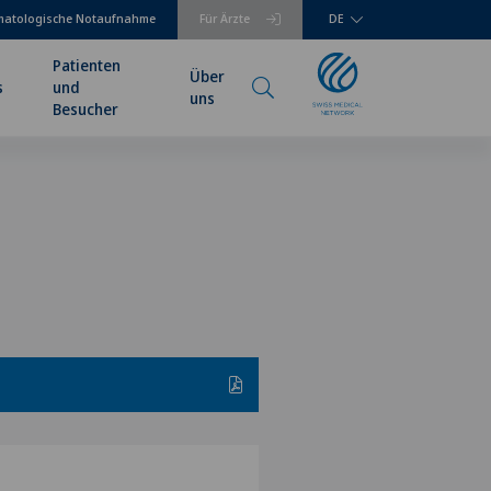
matologische Notaufnahme
Für Ärzte
DE
Patienten
Über
s
und
uns
Besucher