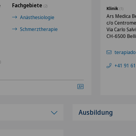
Fachgebiete
e
(2)
Klinik
(1)
Ars Medica B
Anästhesiologie
c/o Centromed
Schmerztherapie
Via Carlo Salv
CH-6500 Bel
terapiado
)
+41 91 61
Ausbildung