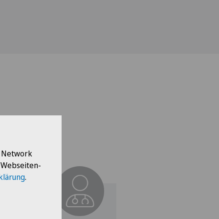
l Network
e Webseiten-
klärung
.