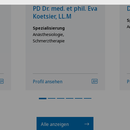
Clinica Ars Medica
C
PD Dr. med. et phil. Eva
D
Koetsier, LL.M
S
A
Spezialisierung
Anästhesiologie,
Schmerztherapie
Profil ansehen
P
Alle anzeigen