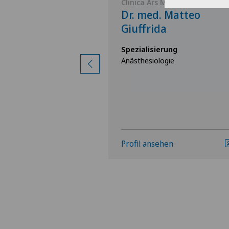
Medica
Clinica Ars Medica
 Massimo
Dr. med. Matteo
Giuffrida
rung
Spezialisierung
e,
Anästhesiologie
hirurgie,
apie
hen
Profil ansehen