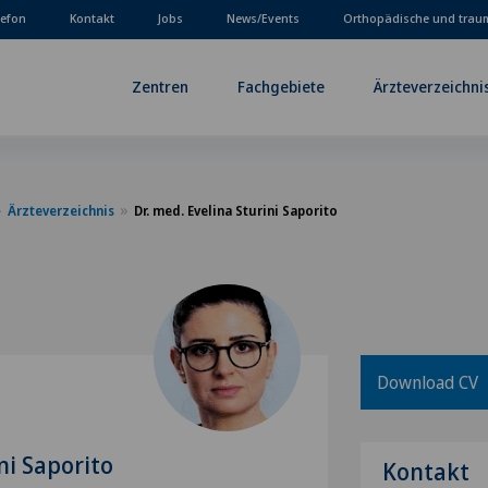
lefon
Kontakt
Jobs
News/Events
Orthopädische und trau
Zentren
Fachgebiete
Ärzteverzeichni
Ärzteverzeichnis
Dr. med. Evelina Sturini Saporito
Download CV
ni Saporito
Kontakt