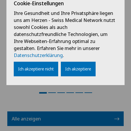
Cookie-Einstellungen
Ihre Gesundheit und Ihre Privatsphäre liegen
Clinica Ars Medica
uns am Herzen - Swiss Medical Network nutzt
Dr. med. Lorenz Wagner
sowohl Cookies als auch
datenschutzfreundliche Technologien, um
Spezialisierung
Ihre Webseiten-Erfahrung optimal zu
Anästhesiologie,
gestalten. Erfahren Sie mehr in unserer
Schmerztherapie
Datenschutzerklärung
.
Ich akzeptiere nicht
Ich akzeptiere
Profil ansehen
Alle anzeigen