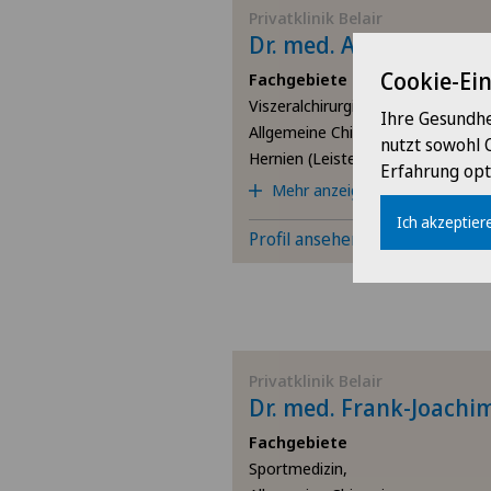
Privatklinik Belair
Dr. med. Adrienne Imh
Cookie-Ei
Fachgebiete
Viszeralchirurgie,
Ihre Gesundhe
Allgemeine Chirurgie,
nutzt sowohl 
Hernien (Leistenbrüche),
Erfahrung opt
Mehr anzeigen
Ich akzeptiere
Profil ansehen
Privatklinik Belair
Dr. med. Frank-Joachi
Fachgebiete
Sportmedizin,