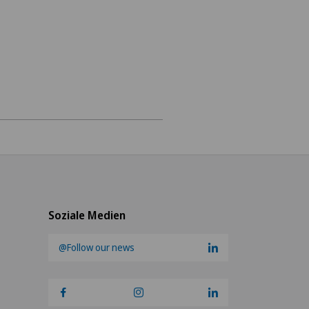
ogie
se)
hes Kniegelenk
Soziale Medien
@Follow our news