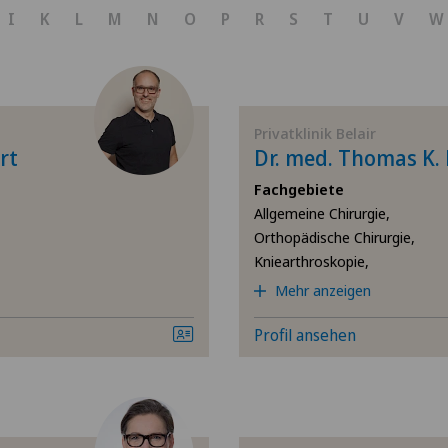
Achillessehnenriss
I
K
L
M
N
O
P
R
S
T
U
V
W
Allgemeine Chirurgie
Allgemeine Innere Medi
Privatklinik Belair
rt
Dr. med. Thomas K.
Anästhesiologie
Fachgebiete
Allgemeine Chirurgie,
Arthrose
Orthopädische Chirurgie,
Kniearthroskopie,
Bänderriss / Bandverlet
Mehr anzeigen
Bandscheibenprothese |
Profil ansehen
Bandscheibenvorfall Bru
Bandscheibenvorfall Hals