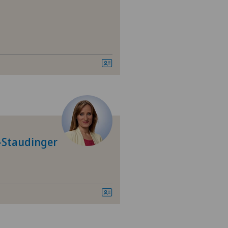
kunde (HNO)
Staudinger