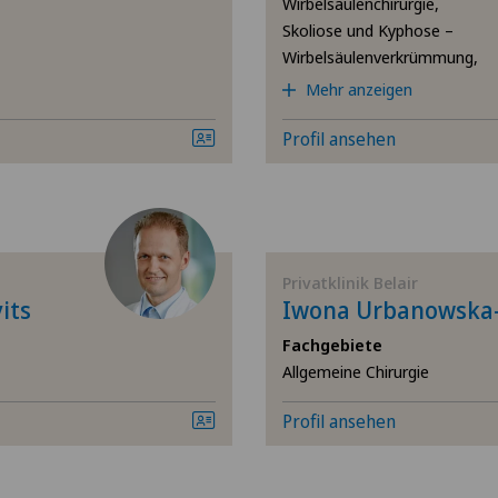
Wirbelsäulenchirurgie,
Skoliose und Kyphose –
Hals-Nasen-Ohren-Heil
Wirbelsäulenverkrümmung,
Mehr anzeigen
Hämatologie
Profil ansehen
Handchirurgie
Hernien (Leistenbrüche)
Privatklinik Belair
Hüftarthrose
its
Iwona Urbanowska-
Fachgebiete
Hüftchirurgie
Allgemeine Chirurgie
Hüftimpingement
Profil ansehen
Hüftprothese