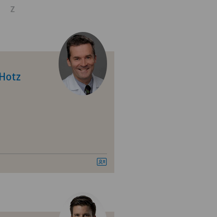
Z
zin
 Hotz
zung
 Künstliche Bandscheibe
stwirbelsäule
wirbelsäule – Zervikale