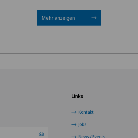
Interventionelle Kardiol
Mehr anzeigen
Kalkschulter
Kniearthrose (Gonarthro
Kniearthroskopie
Kniechirurgie
Knieprothese | Künstlic
Links
Knorpelschaden
Kontakt
Jobs
Kreuzbandriss
News / Events