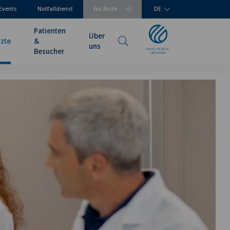
Events
Notfalldienst
Für Ärzte
DE
Patienten
Über
rzte
&
uns
Besucher