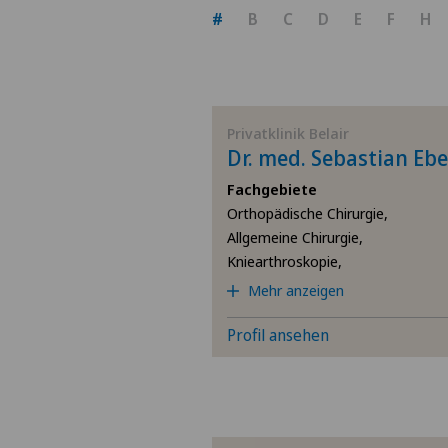
#
B
C
D
E
F
H
Privatklinik Belair
Dr. med. Sebastian Ebe
Fachgebiete
Orthopädische Chirurgie,
Allgemeine Chirurgie,
Kniearthroskopie,
Mehr anzeigen
Profil ansehen