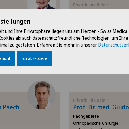
Diskushernie
Privatklinik Belair
of
Dr. med. Nicolas Obr
Bandscheibenvorfall Len
nstellungen
Fachgebiete
Allgemeine Chirurgie,
it und Ihre Privatsphäre liegen uns am Herzen - Swiss Medica
Dermatologie und Vener
Viszeralchirurgie,
Cookies als auch datenschutzfreundliche Technologien, um Ihr
Hernien (Leistenbrüche)
imal zu gestalten. Erfahren Sie mehr in unserer
Datenschutzer
Ellbogenchirurgie
 nicht
Ich akzeptiere
Profil ansehen
Frozen Shoulder
Fuss- und Sprunggelenkc
Gallenchirurgie
Privatklinik Belair
m Paech
Prof. Dr. med. Guid
Gynäkologie
Fachgebiete
Orthopädische Chirurgie,
Hallux Valgus