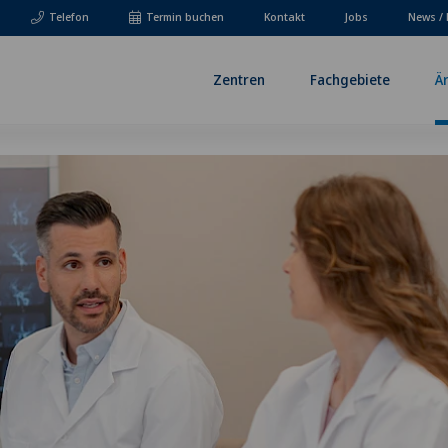
Telefon
Termin buchen
Kontakt
Jobs
News / 
Zentren
Fachgebiete
Ä