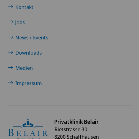
Kontakt
Hernien (Leistenbrüche)
Jobs
Hüftarthrose
News / Events
Hüftchirurgie
Downloads
Hüftimpingement
Medien
Hüftprothese
Impressum
Interventionelle Kardiologie
Kalkschulter
Privatklinik Belair
Kniearthrose (Gonarthrose)
Rietstrasse 30
8200 Schaffhausen