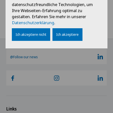
datenschutzfreundliche Technologien, um
Frozen Shoulder
Ihre Webseiten-Erfahrung optimal zu
gestalten. Erfahren Sie mehr in unserer
Datenschutzerklärung
.
Fuss- und Sprunggelenkchirurgie
Ich akzeptiere nicht
Ich akzeptiere
Gallenchirurgie
Gynäkologie
@Follow our news
Hallux Valgus
Hals-Nasen-Ohren-Heilkunde (HNO)
Hämatologie
Handchirurgie
Links