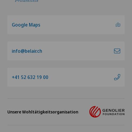
Kniearthroskopie
Kniechirurgie
Google Maps
Knieprothese | Künstliches Kniegelenk
Knorpelschaden
info@belair.ch
Kreuzbandriss
+41 52 632 19 00
Meniskusriss (Meniskusläsion)
Nephrologie
Unsere Wohltätigkeitsorganisation
Neurochirurgie
Ophthalmologie (Augenheilkunde)