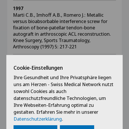
1997
Marti C.B., Imhoff A.B., Romero J.: Metallic
versus bioabsorbable interference screw for
fixation of bone-patellar tendon-bone
autograft in arthroscopic ACL reconstruction.
Knee Surgery, Sports Traumatology,
Arthroscopy (1997) 5: 217-221
1994
Cookie-Einstellungen
Marti C.B., Simmen B.R., Bloch H., Gschwend
N.: Operative Korrektur der
Ihre Gesundheit und Ihre Privatsphäre liegen
Schwanenhalsdeformität. Klinik W. Schulthess,
uns am Herzen - Swiss Medical Network nutzt
Zürich. Genehmigt 1994
sowohl Cookies als auch
datenschutzfreundliche Technologien, um
Ihre Webseiten-Erfahrung optimal zu
gestalten. Erfahren Sie mehr in unserer
Berufserfahrung
Datenschutzerklärung
.