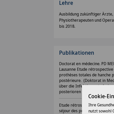
Lehre
Ausbildung zukünftiger Ärzte,
Physiotherapeuten und Opera
bis 2018.
Publikationen
Doctorat en médecine. PD MER
Lausanne Etude rétrospective s
prothèses totales de hanche p
postérieure. (Doktorat in Med
über die Infektionsrate bei a
posterioren Hüfttotalprothes
Cookie-Ei
Ihre Gesundhe
Etude rétrospective sur le tau
séjour des prothèses de hanch
nutzt sowohl 