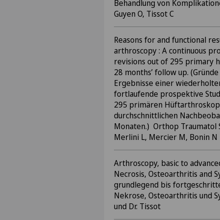
Behandlung von Komplikatione
Guyen O, Tissot C
Reasons for and functional res
arthroscopy : A continuous pr
revisions out of 295 primary 
28 months’ follow up. (Gründe
Ergebnisse einer wiederholte
fortlaufende prospektive Stud
295 primären Hüftarthroskopi
durchschnittlichen Nachbeoba
Monaten.) Orthop Traumatol S
Merlini L, Mercier M, Bonin N
Arthroscopy, basic to advanced
Necrosis, Osteoarthritis and S
grundlegend bis fortgeschritte
Nekrose, Osteoarthritis und Sy
und Dr. Tissot