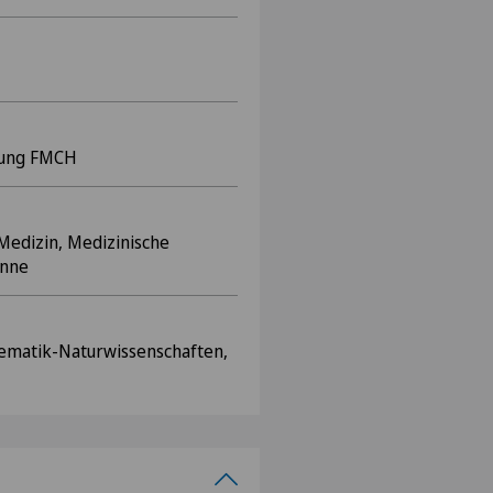
fung FMCH
Medizin, Medizinische
anne
hematik-Naturwissenschaften,