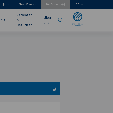
Jobs
News/Events
Für Ärzte
DE
Patienten
Über
hnis
&
uns
Besucher