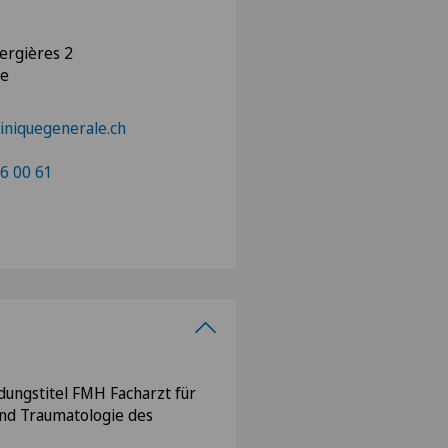
ergières 2
ne
liniquegenerale.ch
6 00 61
dungstitel FMH Facharzt für
und Traumatologie des