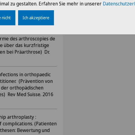
ktive Studie über die
imal zu gestalten. Erfahren Sie mehr in unserer
Datenschutzer
dauer bei anterioren
en) Dr. Tissot und Dr.
 nicht
Ich akzeptiere
terme des arthroscopies de
e über das kurzfristige
en bei Präarthrose) Dr.
nfections in orthopaedic
titioner. (Prävention von
n der orthopädischen
tes) Rev Med Suisse. 2016
ip arthroplasty :
 complications. (Patienten
othesen: Bewertung und