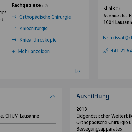
Fachgebiete
(12)
Klinik
(1)
des
Avenue des B
Orthopädische Chirurgie
ed
1004 Lausan
Kniechirurgie
ctissot@c
Kniearthroskopie
+41 21 64
Mehr anzeigen
Ausbildung
2013
gie, CHUV, Lausanne
Eidgenössischer Weiterbil
Orthopädische Chirurgie 
Bewegungsapparates