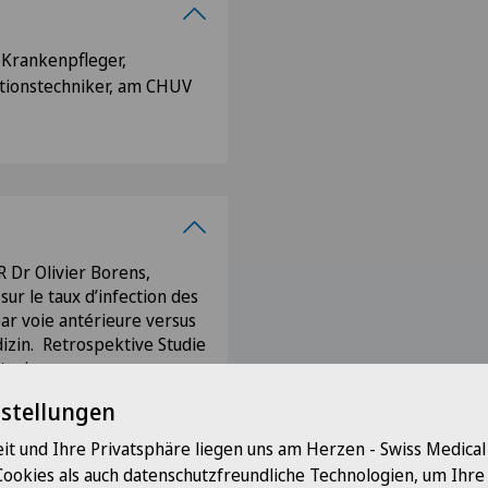
 Krankenpfleger,
tionstechniker, am CHUV
 Dr Olivier Borens,
ur le taux d’infection des
ar voie antérieure versus
izin. Retrospektive Studie
nterioren versus
en) 2018
nstellungen
it und Ihre Privatsphäre liegen uns am Herzen - Swiss Medica
x de luxation et la durée de
e par voie antérieure
Cookies als auch datenschutzfreundliche Technologien, um Ihr