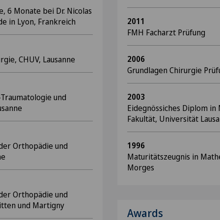
, 6 Monate bei Dr. Nicolas
2011
de in Lyon, Frankreich
FMH Facharzt Prüfung
2006
rurgie, CHUV, Lausanne
Grundlagen Chirurgie Prü
2003
r-Traumatologie und
ausanne
Eidegnössiches Diplom in 
Fakultät, Universität Laus
1996
r der Orthopädie und
ne
Maturitätszeugnis in Mat
Morges
r der Orthopädie und
Sitten und Martigny
Awards