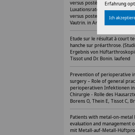
versus postérieure. (Retrospe
Erfahrung opt
Luxationsrate und die Verweil
versus posterioren Hüftprothes
Ich akzeptiere
Vautrin. in Arbeit
Etude sur le résultat à court 
hanche sur préarthrose. (Studi
Ergebnis von Hüftarthroskopi
Tissot und Dr. Bonin. laufend
Prevention of perioperative i
surgery – Role of general prac
perioperativen Infektionen i
Chirurgie - Rolle des Hausarz
Borens O, Thein E, Tissot C, Br
Patients with metal-on-metal h
evaluation and management of
mit Metall-auf-Metall-Hüftpr