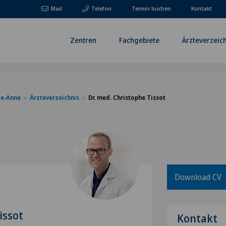
Mail
Telefon
Termin buchen
Kontakt
Zentren
Fachgebiete
Ärzteverzeic
te-Anne
Ärzteverzeichnis
Dr. med. Christophe Tissot
Download CV
issot
Kontakt