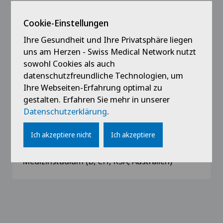
Universitäts Diplomarbeit Ulm (D)
Cookie-Einstellungen
1994 - 1995
Ihre Gesundheit und Ihre Privatsphäre liegen
Chirurgie-Assistenz (D, GB)
uns am Herzen - Swiss Medical Network nutzt
sowohl Cookies als auch
1994
datenschutzfreundliche Technologien, um
Medizinisches Diploma Deutsch
Ihre Webseiten-Erfahrung optimal zu
gestalten. Erfahren Sie mehr in unserer
Datenschutzerklärung
.
1994
Medizinisches Diploma Südafrika
Ich akzeptiere nicht
Ich akzeptiere
1987 - 1994
Medizinstudium (D, CH, RSA, Australien)