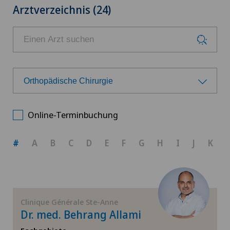
Arztverzeichnis (24)
Orthopädische Chirurgie
Wählen Sie ein Fachgebiet
Online-Terminbuchung
Achillessehnenriss
#
A
B
C
D
E
F
G
H
I
J
K
Allgemeine Chirurgie
Allgemeine Innere Medizin
Clinique Générale Ste-Anne
Dr. med. Behrang Allami
Anästhesiologie