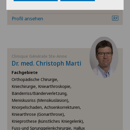
Mehr anzeigen
Orthopädische Chirurgie
Profil ansehen
Osteoporose – Frakturen an der Wirbelsäule
Plastische Chirurgie
Clinique Générale Ste-Anne
ROSA®
Dr. med. Christoph Marti
Fachgebiete
Rotatorenmanschettenruptur
Orthopädische Chirurgie,
Kniechirurgie, Kniearthroskopie,
Schmerztherapie
Bänderriss/Bänderverletzung,
Meniskusriss (Mensikusläsion),
Schulterchirurgie
Knorpelschaden, Achsenkorrekturen,
Kniearthrose (Gonarthrose),
Knieprothese (künstliches Kniegelenk),
Schultergelenkarthrose
Fuss-und Sprunggelenkchirurgie, Hallux