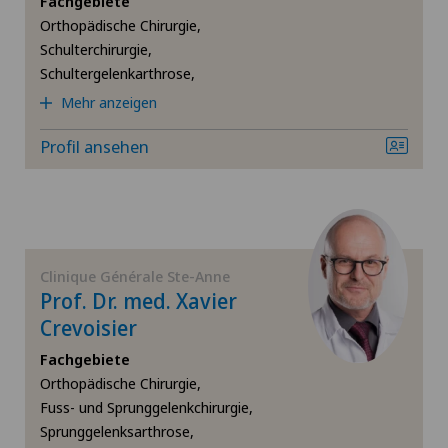
Fachgebiete
Orthopädische Chirurgie,
Bänderriss / Bandverletzung
Schulterchirurgie,
Schultergelenkarthrose,
Bandscheibenprothese | Künstliche Bandscheibe
Mehr anzeigen
Bandscheibenvorfall Halswirbelsäule – Zervikale
Profil ansehen
Diskushernie
Bandscheibenvorfall Lendenwirbelsäule (LWS)
Chiropraktik
Clinique Générale Ste-Anne
Prof. Dr. med. Xavier
Crevoisier
Dermatologie und Venerologie
Fachgebiete
Fersenschmerzen
Orthopädische Chirurgie,
Fuss- und Sprunggelenkchirurgie,
Sprunggelenksarthrose,
Frozen Shoulder