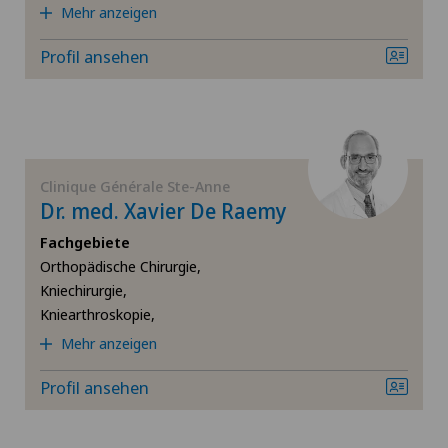
Mehr anzeigen
Fuss- und Sprunggelenkchirurgie
Profil ansehen
Gynäkologie
Hallux Valgus
Clinique Générale Ste-Anne
Hals-Nasen-Ohren-Heilkunde (HNO)
Dr. med. Xavier De Raemy
Fachgebiete
Handchirurgie
Orthopädische Chirurgie,
Kniechirurgie,
Hernien (Leistenbrüche)
Kniearthroskopie,
Mehr anzeigen
Hüftarthrose
Profil ansehen
Hüftchirurgie