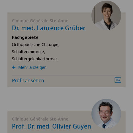
Hüftimpingement
Clinique Générale Ste-Anne
Hüftprothese
Dr. med. Laurence Grüber
Fachgebiete
Infektiologie
Orthopädische Chirurgie,
Schulterchirurgie,
Interventionelle Kardiologie
Schultergelenkarthrose,
Mehr anzeigen
Kalkschulter
Profil ansehen
Kniearthrose (Gonarthrose)
Kniearthroskopie
Clinique Générale Ste-Anne
Kniechirurgie
Prof. Dr. med. Olivier Guyen