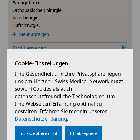
Knieprothese | Künstliches Kniegelenk
Fachgebiete
Orthopädische Chirurgie,
Kniechirurgie,
Knochendichtemessung (Osteodensitometrie)
Hüftchirurgie,
Mehr anzeigen
Knorpelschaden
Profil ansehen
Medizinische Grundversorgung
Cookie-Einstellungen
Meniskusriss (Meniskusläsion)
Ihre Gesundheit und Ihre Privatsphäre liegen
uns am Herzen - Swiss Medical Network nutzt
Morton Neurom
sowohl Cookies als auch
Clinique Générale Ste-Anne
Dr. med. Houssemeddine
datenschutzfreundliche Technologien, um
Ihre Webseiten-Erfahrung optimal zu
Mund- Kiefer- und Gesichtschirurgie
Kouki
gestalten. Erfahren Sie mehr in unserer
Fachgebiete
Datenschutzerklärung
.
Neurochirurgie
Orthopädische Chirurgie,
Kniechirurgie,
Ich akzeptiere nicht
Ich akzeptiere
Hüftchirurgie,
Neurologie