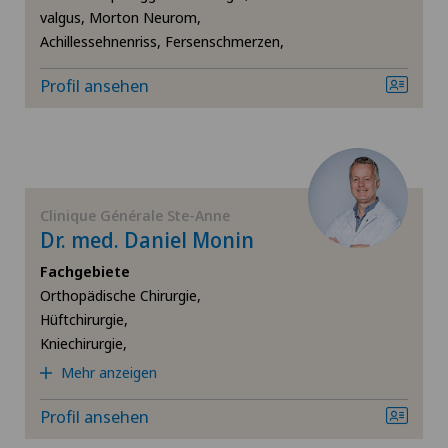
valgus, Morton Neurom,
Schulterimpingement
Achillessehnenriss, Fersenschmerzen,
Schulterluxation
Profil ansehen
Schulterprothese
Sportmedizin
Clinique Générale Ste-Anne
Dr. med. Daniel Monin
Sprunggelenksarthrose
Fachgebiete
Orthopädische Chirurgie,
Urogynäkologie
Hüftchirurgie,
Kniechirurgie,
Urologie
Mehr anzeigen
Vasektomie (Unterbindung/Sterilisation beim
Profil ansehen
Mann)