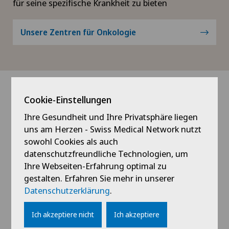
für seine spezifische Krankheit zu bieten
Unsere Zentren für Onkologie
Behandlungen
Cookie-Einstellungen
Unsere Fachärzte für Gynäkologie bieten Ihnen ein
Ihre Gesundheit und Ihre Privatsphäre liegen
breites Spektrum an diagnostischen und
uns am Herzen - Swiss Medical Network nutzt
therapeutischen Massnahmen rund um die
sowohl Cookies als auch
Gynäkologische Onkologie an.
datenschutzfreundliche Technologien, um
Ihre Webseiten-Erfahrung optimal zu
Zum
diagnostischen Leistungsangebot
zählen
gestalten. Erfahren Sie mehr in unserer
unter anderem
Datenschutzerklärung
.
die manuelle Untersuchung der weiblichen
Ich akzeptiere nicht
Ich akzeptiere
Geschlechtsorgane (Tastuntersuchungen),