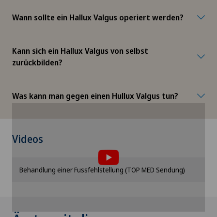
Wann sollte ein Hallux Valgus operiert werden?
Kann sich ein Hallux Valgus von selbst
zurückbilden?
Was kann man gegen einen Hullux Valgus tun?
Um Ihnen diesen Inhalt anzeigen zu können,
Videos
müssen Sie der Verwendung von Cookies
zustimmen.
Bitte aktivieren Sie die entsprechende Option in
Behandlung einer Fussfehlstellung (TOP MED Sendung)
den Cookie-Einstellungen.
Cookie-Einstellungen