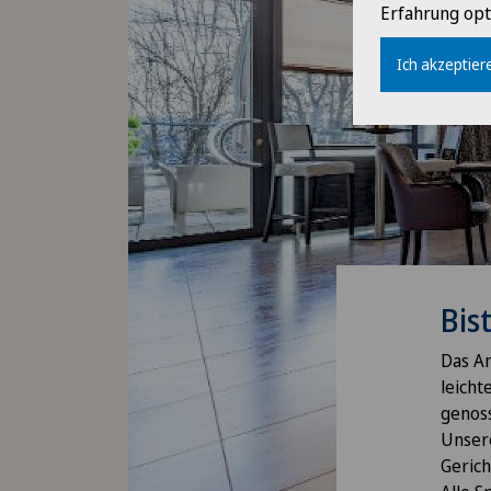
Erfahrung opt
Ich akzeptiere
Bis
Das An
leicht
genos
Unsere
Gerich