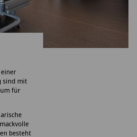
 einer
 sind mit
aum für
arische
hmackvolle
ten besteht