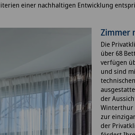
iterien einer nachhaltigen Entwicklung entspri
Zimmer m
Die Privatk
über 68 Bet
verfügen ü
und sind mi
technischen
ausgestatte
der Aussich
Winterthur 
zur einziga
der Privatk
fördert Ihr