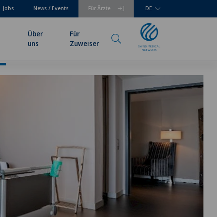
Jobs
News / Events
Für Ärzte
DE
Über
Für
uns
Zuweiser