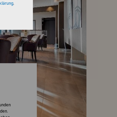
klärung
.
sunden
rden.