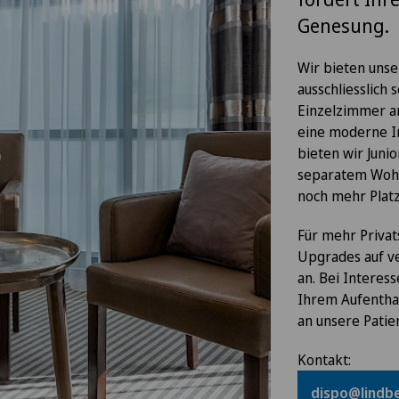
Genesung.
Wir bieten unse
ausschliesslich
Einzelzimmer an
eine moderne In
bieten wir Junio
separatem Woh
noch mehr Platz
Für mehr Privat
Upgrades auf v
an. Bei Interess
Ihrem Aufentha
an unsere Patie
Kontakt:
dispo@lindbe