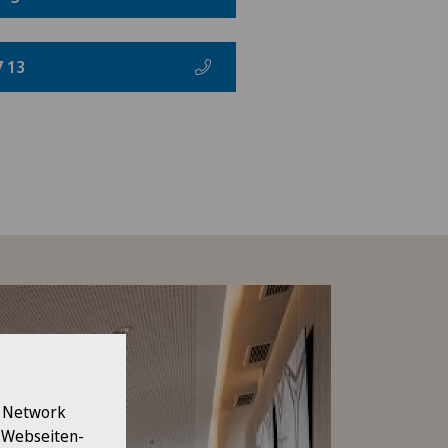
7 13
l Network
e Webseiten-