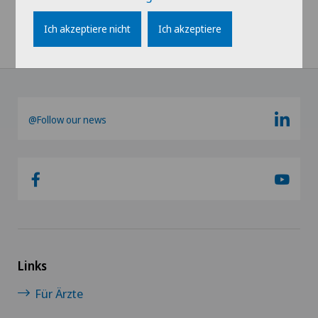
Ich akzeptiere nicht
Ich akzeptiere
Home
Spitäler
Hôpital de Moutier
Fachgebiete
@Follow our news
Links
Für Ärzte