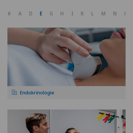
#
A
D
E
G
H
I
K
L
M
N
O
Endokrinologie