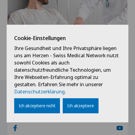
Cookie-Einstellungen
Krebstherapien und Onkologie
Ihre Gesundheit und Ihre Privatsphäre liegen
uns am Herzen - Swiss Medical Network nutzt
sowohl Cookies als auch
datenschutzfreundliche Technologien, um
Home
Spitäler
Hôpital de Moutier
Fachgebiete
Ihre Webseiten-Erfahrung optimal zu
gestalten. Erfahren Sie mehr in unserer
Datenschutzerklärung
.
@Follow our news
Ich akzeptiere nicht
Ich akzeptiere