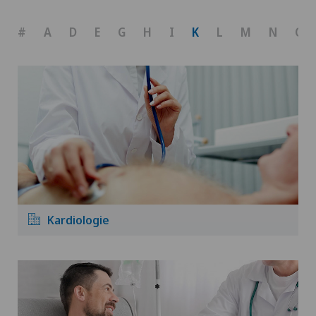
#
A
D
E
G
H
I
K
L
M
N
O
Kardiologie