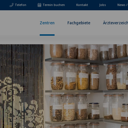
Telefon
Termin buchen
Kontakt
Jobs
News /
Zentren
Fachgebiete
Ärzteverzeic