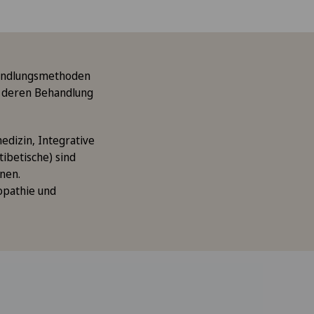
handlungsmethoden
d deren Behandlung
dizin, Integrative
tibetische) sind
hnen.
opathie und