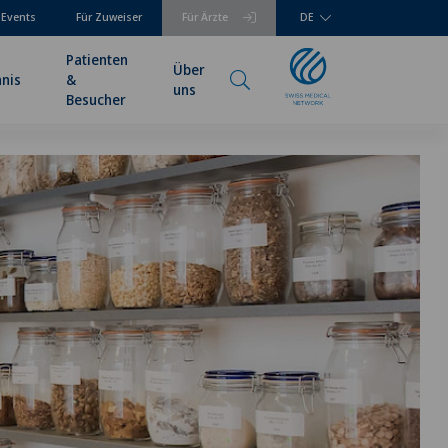
 Events
Für Zuweiser
Für Ärzte
DE
Patienten
Über
hnis
&
uns
Besucher