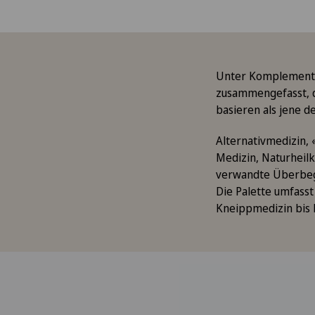
Unter Komplementä
zusammengefasst, d
basieren als jene d
Alternativmedizin,
Medizin, Naturheilku
verwandte Überbegr
Die Palette umfass
Kneippmedizin bis h