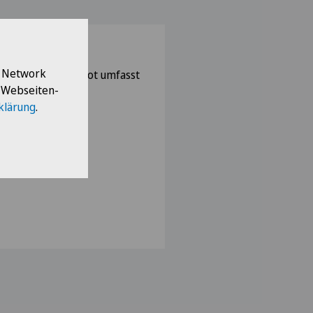
l Network
zinisches Angebot umfasst
e Webseiten-
klärung
.
he Medizin
dizin