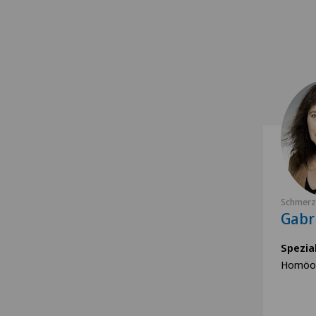
Schmerzk
Gabri
Spezia
Homöop