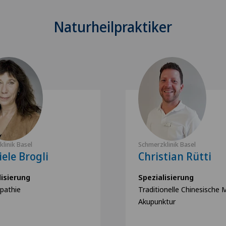
Naturheilpraktiker
linik Basel
Schmerzklinik Basel
ele Brogli
Christian Rütti
lisierung
Spezialisierung
athie
Traditionelle Chinesische M
Akupunktur