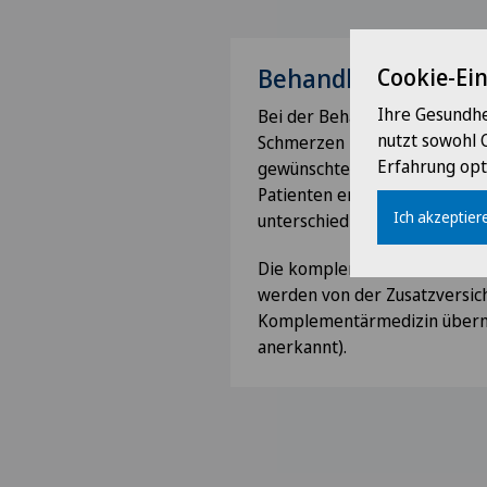
Behandlung
Cookie-Ei
Ihre Gesundhe
Bei der Behandlung von akut
nutzt sowohl 
Schmerzen reicht ein Weg alle
Erfahrung opt
gewünschten Erfolg zu erziel
Patienten erst die kombinie
Ich akzeptiere
unterschiedlicher Verfahren 
Die komplementärmedizinis
werden von der Zusatzversic
Komplementärmedizin übe
anerkannt).