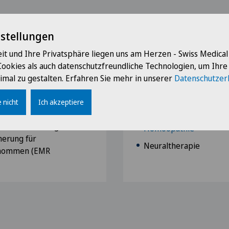
Angebot
nstellungen
it und Ihre Privatsphäre liegen uns am Herzen - Swiss Medica
en und chronischen
Unser komplementärmedi
Cookies als auch datenschutzfreundliche Technologien, um Ihr
in oft nicht aus, um den
Naturheilkunde
imal zu gestalten. Erfahren Sie mehr in unserer
Datenschutzer
en. Häufig bringt den
rte Anwendung
Traditionelle Chinesisc
 nicht
Ich akzeptiere
den Durchbruch.
Anthroposophische Me
chen Behandlungen
Homöopathie
herung für
Neuraltherapie
rnommen (EMR