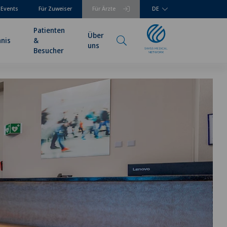
 Events
Für Zuweiser
Für Ärzte
DE
Patienten
Über
hnis
&
uns
Besucher