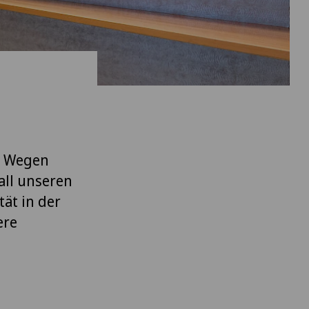
n Wegen
all unseren
ät in der
ere