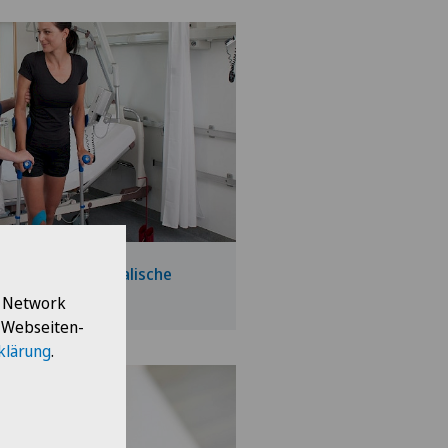
ation und physikalische
l Network
e Webseiten-
klärung
.