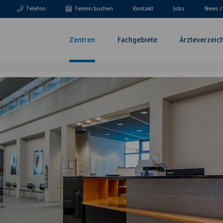
Telefon
Termin buchen
Kontakt
Jobs
News /
Zentren
Fachgebiete
Ärzteverzeic