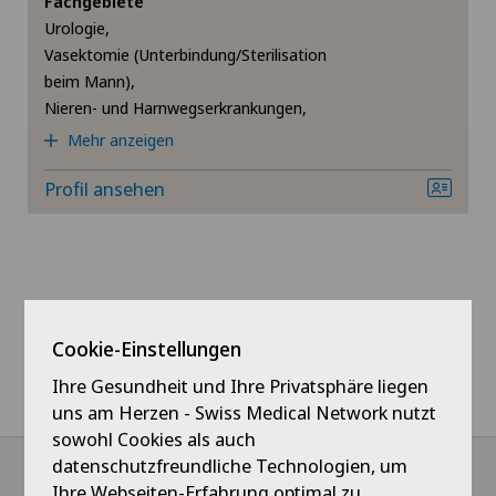
Fachgebiete
Urologie,
Bänderriss / Bandverletzung
Vasektomie (Unterbindung/Sterilisation
beim Mann),
Dermatologie und Venerologie
Nieren- und Harnwegserkrankungen,
Mehr anzeigen
Ellbogenchirurgie
Profil ansehen
Fersenschmerzen
Fuss- und Sprunggelenkchirurgie
Hallux Valgus
Cookie-Einstellungen
Ihre Gesundheit und Ihre Privatsphäre liegen
Hals-Nasen-Ohren-Heilkunde (HNO)
uns am Herzen - Swiss Medical Network nutzt
sowohl Cookies als auch
Handchirurgie
datenschutzfreundliche Technologien, um
Ihre Webseiten-Erfahrung optimal zu