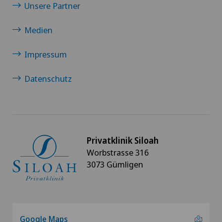
Unsere Partner
Knieprothese | Künstliches Kniegelenk
Medien
Knorpelschaden
Impressum
Datenschutz
Kreuzbandriss
Meniskusriss (Meniskusläsion)
Morton Neurom
Privatklinik Siloah
Worbstrasse 316
Mund- Kiefer- und Gesichtschirurgie
3073 Gümligen
Neurochirurgie
Nieren- und Harnwegserkrankungen
Google Maps