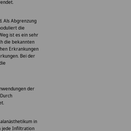
endet.
id. Als Abgrenzung
oduliert die
eg ist es ein sehr
ch die bekannten
chen Erkrankungen
wirkungen. Bei der
die
e Anwendungen der
 Durch
t.
kalanästhetikum in
 jede Infiltration