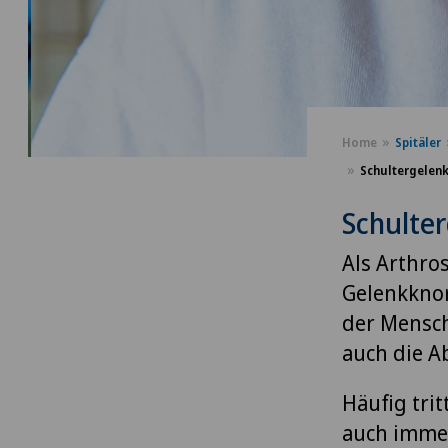
Home
Spitäler
Schultergelen
Schulte
Als Arthro
Gelenkknor
der Mensc
auch die 
Häufig tri
auch immer