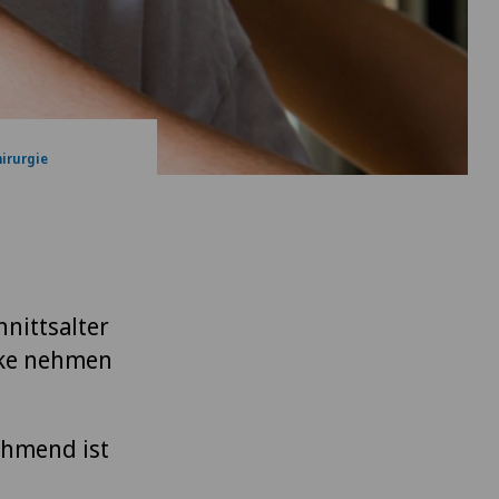
hirurgie
nittsalter
nke nehmen
ehmend ist