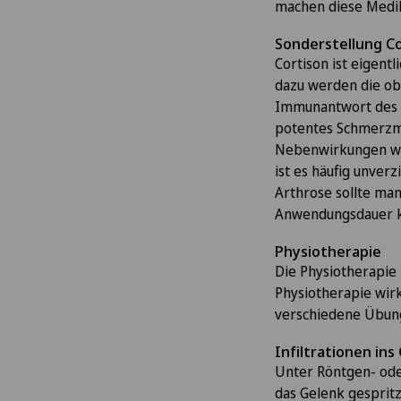
machen diese Medi
Sonderstellung C
Cortison ist eigent
dazu werden die obi
Immunantwort des K
potentes Schmerzmi
Nebenwirkungen wi
ist es häufig unverz
Arthrose sollte man
Anwendungsdauer ku
Physiotherapie
Die Physiotherapie 
Physiotherapie wir
verschiedene Übung
Infiltrationen ins
Unter Röntgen- oder
das Gelenk gespritzt