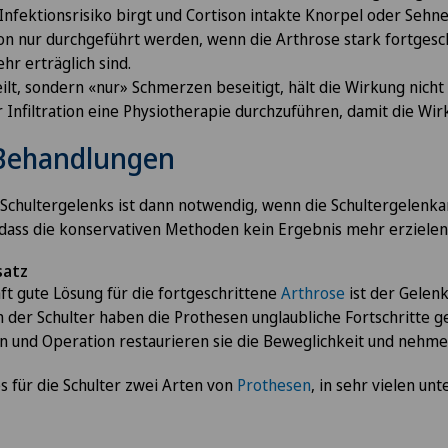
 Infektionsrisiko birgt und Cortison intakte Knorpel oder Sehn
ation nur durchgeführt werden, wenn die Arthrose stark fortgesch
r erträglich sind.
eilt, sondern «nur» Schmerzen beseitigt, hält die Wirkung nicht 
er Infiltration eine Physiotherapie durchzuführen, damit die Wir
 Behandlungen
Schultergelenks ist dann notwendig, wenn die Schultergelenka
, dass die konservativen Methoden kein Ergebnis mehr erzielen
satz
ft gute Lösung für die fortgeschrittene
Arthrose
ist der Gelenk
n der Schulter haben die Prothesen unglaubliche Fortschritte g
on und Operation restaurieren sie die Beweglichkeit und nehm
es für die Schulter zwei Arten von
Prothesen
, in sehr vielen un