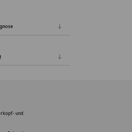
agnose
Q
erkopf- und