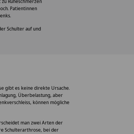
t zu Ruheschmerzen
hoch. Patientinnen
lenks.
er Schulter auf und
se gibt es keine direkte Ursache.
anlagung, Überbelastung, aber
lenkverschleiss, können mögliche
erscheidet man zwei Arten der
re Schulterarthrose, bei der