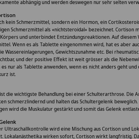
kamente abhängig und werden deswegen nur sehr selten verw
ortison
lich kein Schmerzmittel, sondern ein Hormon, ein Cortikostero
gen Schmerzmittel als «nichtsteroidal» bezeichnet. Cortison m
örpers und unterbindet Entzündungsreaktionen. Auf diesem W
ttel. Wenn es als Tablette eingenommen wird, hat es aber au
e Wassereinlagerungen, Gewichtszunahme etc. Bei rheumatis
ichtbar, und der positive Effekt ist weit grösser als die Neben
 es nur als Tablette anwenden, wenn es nicht anders geht und 
rz ist.
ist die wichtigste Behandlung bei einer Schulterarthrose. Di
ken schmerzlindernd und halten das Schultergelenk beweglich.
en wird die Muskulatur gestärkt und somit das Gelenk entlaste
 Gelenk
 Ultraschallkontrolle wird eine Mischung aus Cortison und Lo
. Lokalanästhetika wirken sofort, Cortison wirkt langfristig. Da