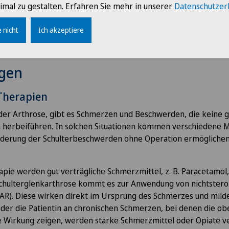
imal zu gestalten. Erfahren Sie mehr in unserer
Datenschutzer
er Rotatorenmanschette sowie Kraftmessungen.
 nicht
Ich akzeptiere
gen
Therapien
der Arthrose, gibt es Schmerzen und Beschwerden, die keine 
n herbeiführen. In solchen Situationen kommen verschieden
Linderung der Schulterbeschwerden ohne Operation ermöglichen
pie werden gut verträgliche Schmerzmittel, z. B. Paracetamol,
Schulterglenkarthrose kommt es zur Anwendung von nichtstero
AR). Diese wirken direkt im Ursprung des Schmerzes und mild
 oder die Patientin an chronischen Schmerzen, bei denen die o
Wirkung zeigen, werden starke Schmerzmittel oder Opiate v