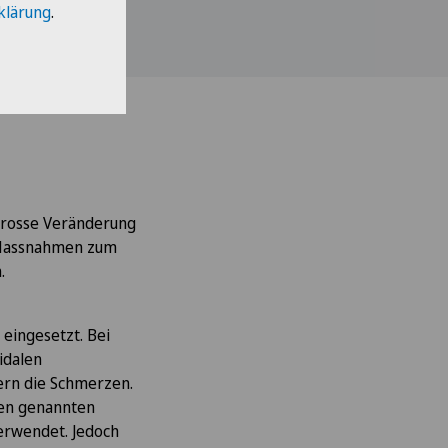
klärung
.
grosse Veränderung
e Massnahmen zum
.
 eingesetzt. Bei
idalen
ern die Schmerzen.
ben genannten
erwendet. Jedoch