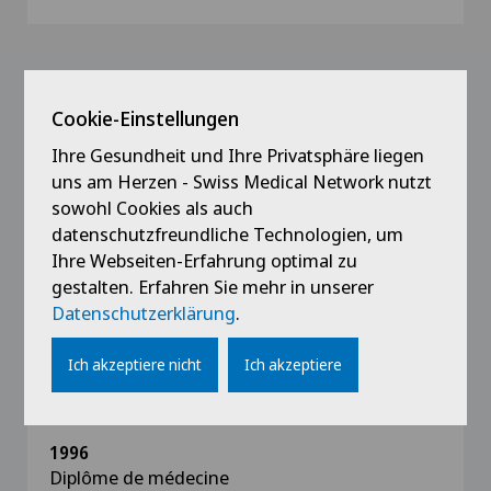
Ausbildung
Cookie-Einstellungen
2012
Ihre Gesundheit und Ihre Privatsphäre liegen
Diplôme FMH de formation approfondie en
uns am Herzen - Swiss Medical Network nutzt
ophtalmochirurgie
sowohl Cookies als auch
datenschutzfreundliche Technologien, um
2005
Ihre Webseiten-Erfahrung optimal zu
European Board of Ophtalmology, Paris
gestalten. Erfahren Sie mehr in unserer
Datenschutzerklärung
.
2005
Ich akzeptiere nicht
Ich akzeptiere
Diplôme FMH de médecin spécialiste en
ophtalmologie
1996
Diplôme de médecine