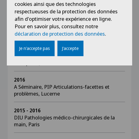
cookies ainsi que des technologies
respectueuses de la protection des données
2017
Cours de base sur l'échographie de l'appareil
afin d'optimiser votre expérience en ligne.
locomoteur, Csolyopalos, Hongrie (Diagnostic
Pour en savoir plus, consultez notre
Ultrasound)
déclaration de protection des données
.
Je n'accepte pas
J'accepte
2017
Congrès SCEC (Société européenne du coude et
de l'épaule), Berlin
2016
A Séminaire, PIP Articulations-facettes et
problèmes, Lucerne
2015 - 2016
DIU Pathologies médico-chirurgicales de la
main, Paris