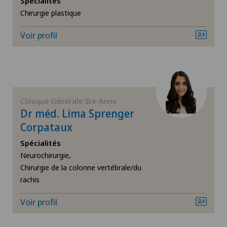
Spécialités
Chirurgie plastique
Arthrose de l’épaule
Voir profil
Arthrose du genou
Calcification de l’épaule
Cardiologie interventionnelle
Clinique Générale Ste-Anne
Dr méd. Lima Sprenger
Chiropractie
Corpataux
Spécialités
Chirurgie cervico-faciale
Neurochirurgie,
Chirurgie de la colonne vertébrale/du
rachis
Chirurgie de la colonne vertébrale/du rachis
Voir profil
Chirurgie de la hanche