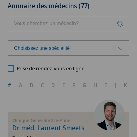
Annuaire des médecins (77)
Choisissez une spécialité
Choisissez une spécialité
Prise de rendez-vous en ligne
Anesthésiologie
#
A
B
C
D
E
F
G
H
I
J
K
Arthroscopie genou
Arthrose de la cheville
Clinique Générale Ste-Anne
Dr méd. Laurent Smeets
Arthrose de la hanche