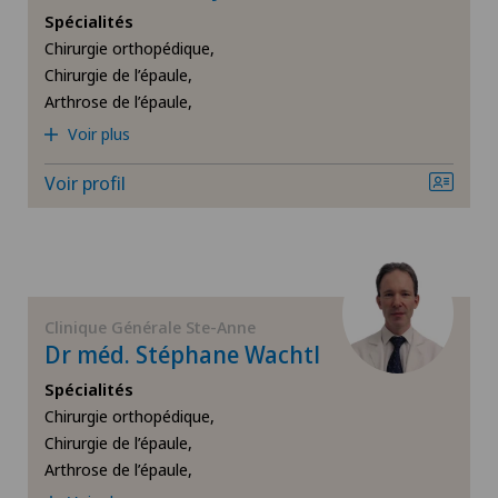
Spécialités
Chirurgie orthopédique,
Déchirure du ménisque
Chirurgie de l’épaule,
Arthrose de l’épaule,
Déchirure du talon d’Achille
Voir plus
Densitométrie
Voir profil
Dermatologie & Vénéréologie
Douleurs au talon
Clinique Générale Ste-Anne
Dr méd. Stéphane Wachtl
Épaule gelée
Spécialités
Chirurgie orthopédique,
Gynécologie
Chirurgie de l’épaule,
Arthrose de l’épaule,
Hallux valgus