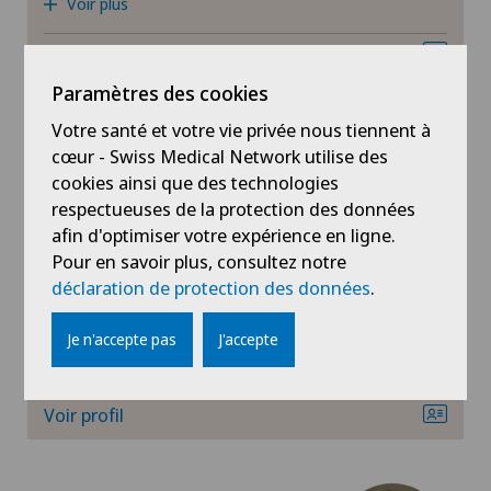
Voir plus
Hernie discale cervicale
Voir profil
Paramètres des cookies
Hernie discale lombaire
Votre santé et votre vie privée nous tiennent à
cœur - Swiss Medical Network utilise des
Hernies (hernies inguinales)
cookies ainsi que des technologies
Clinique Générale Ste-Anne
respectueuses de la protection des données
Dr méd. Yves Willemin
Infectiologie
afin d'optimiser votre expérience en ligne.
Spécialités
Pour en savoir plus, consultez notre
Lésions du cartilage
Chirurgie orthopédique,
déclaration de protection des données
.
Chirurgie du pied/de la cheville,
Arthrose de la cheville,
Luxation de l’épaule
Je n'accepte pas
J'accepte
Voir plus
Médecine du sport
Voir profil
Médecine interne générale