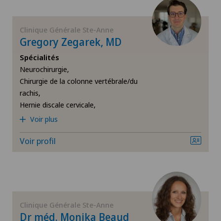
Neurochirurgie
Clinique Générale Ste-Anne
Neurologie
Gregory Zegarek, MD
Spécialités
Névrome de Morton
Neurochirurgie,
Chirurgie de la colonne vertébrale/du
Ostéoporose, fractures de la colonne vertébrale
rachis,
Hernie discale cervicale,
Oto-rhino-laryngologie (ORL)
Voir plus
Voir profil
Prothèse de disque intervertébral | Disque
intervertébral artificiel
Prothèse de genou
Clinique Générale Ste-Anne
Prothèse de hanche
Dr méd. Monika Beaud