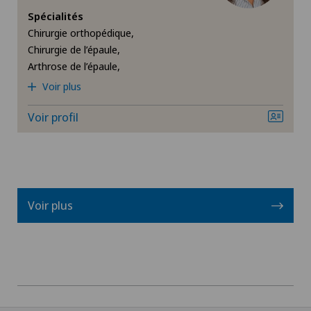
Spécialités
Prothèse de l’épaule
Chirurgie orthopédique,
Chirurgie de l’épaule,
ROSA®
Arthrose de l’épaule,
Voir plus
Rupture de la coiffe des rotateurs
Voir profil
Syndrome d’impingement de l’épaule
Thérapie de la douleur
Voir plus
Uro-gynécologie
Urologie
Vasectomie (ligature/stérilisation)