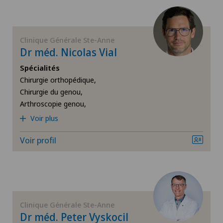
Chirurgie de la main
Chirurgie de l’épaule
Clinique Générale Ste-Anne
Dr méd. Nicolas Vial
Chirurgie du genou
Spécialités
Chirurgie orthopédique,
Chirurgie du pied/de la cheville
Chirurgie du genou,
Arthroscopie genou,
Chirurgie générale
Voir plus
Voir profil
Chirurgie orthopédique
Chirurgie plastique
Conflit fémoro-acétabulaire
Clinique Générale Ste-Anne
Dr méd. Peter Vyskocil
Déchirure des ligaments