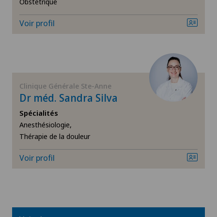
Obstétrique
Médecine interne générale
Voir profil
Neurochirurgie
Neurologie
Clinique Générale Ste-Anne
Névrome de Morton
Dr méd. Sandra Silva
Spécialités
Ostéoporose, fractures de la colonne vertébrale
Anesthésiologie,
Thérapie de la douleur
Oto-rhino-laryngologie (ORL)
Voir profil
Prothèse de disque intervertébral | Disque
intervertébral artificiel
Prothèse de genou