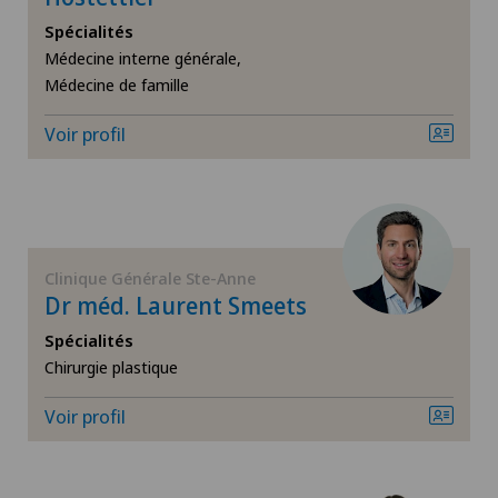
Spécialités
Arthrose de l’épaule
Médecine interne générale,
Médecine de famille
Arthrose du genou
Voir profil
Calcification de l’épaule
Cardiologie interventionnelle
Chiropractie
Clinique Générale Ste-Anne
Dr méd. Laurent Smeets
Chirurgie cervico-faciale
Spécialités
Chirurgie plastique
Chirurgie de la colonne vertébrale/du rachis
Voir profil
Chirurgie de la hanche