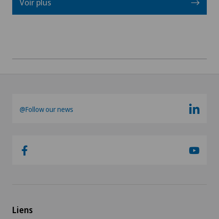
Voir plus
Prothèse de hanche
Prothèse de l’épaule
ROSA®
Rupture de la coiffe des rotateurs
@Follow our news
Syndrome d’impingement de l’épaule
Thérapie de la douleur
Uro-gynécologie
Urologie
Liens