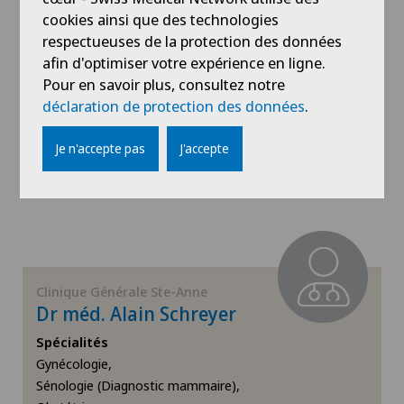
cookies ainsi que des technologies
Hernie discale cervicale
respectueuses de la protection des données
afin d'optimiser votre expérience en ligne.
Clinique Générale Ste-Anne
Dr méd. Lukasz Schmalz
Hernie discale lombaire
Pour en savoir plus, consultez notre
déclaration de protection des données
.
Spécialités
Hernies (hernies inguinales)
Anesthésiologie
Je n'accepte pas
J'accepte
Voir profil
Infectiologie
Lésions du cartilage
Luxation de l’épaule
Clinique Générale Ste-Anne
Dr méd. Alain Schreyer
Médecine de famille
Spécialités
Gynécologie,
Médecine du sport
Sénologie (Diagnostic mammaire),