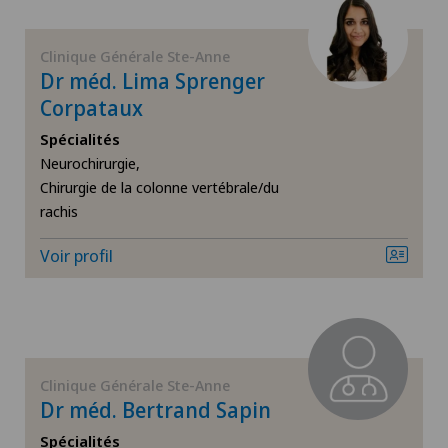
Chirurgie de la main
Clinique Générale Ste-Anne
Chirurgie de l’épaule
Dr méd. Lima Sprenger
Corpataux
Chirurgie du genou
Spécialités
Neurochirurgie,
Chirurgie du pied/de la cheville
Chirurgie de la colonne vertébrale/du
rachis
Chirurgie générale
Voir profil
Chirurgie orthopédique
Chirurgie plastique
Clinique Générale Ste-Anne
Conflit fémoro-acétabulaire
Dr méd. Bertrand Sapin
Spécialités
Déchirure des ligaments