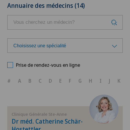
Annuaire des médecins (14)
Choisissez une spécialité
Choisissez une spécialité
Prise de rendez-vous en ligne
Anesthésiologie
#
A
B
C
D
E
F
G
H
I
J
K
Arthroscopie genou
Arthrose de la cheville
Clinique Générale Ste-Anne
Dr méd. Catherine Schär-
Arthrose de la hanche
Hostettler