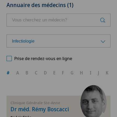
Annuaire des médecins (1)
Infectiologie
Choisissez une spécialité
Prise de rendez-vous en ligne
Anesthésiologie
#
A
B
C
D
E
F
G
H
I
J
K
Arthroscopie genou
Arthrose de la cheville
Clinique Générale Ste-Anne
Dr méd. Rémy Boscacci
Arthrose de la hanche