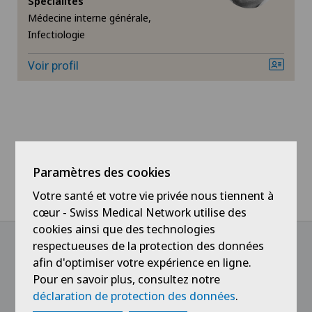
Spécialités
Médecine interne générale,
Arthrose de l’épaule
Infectiologie
Arthrose du genou
Voir profil
Calcification de l’épaule
Cardiologie interventionnelle
Paramètres des cookies
Chiropractie
Votre santé et votre vie privée nous tiennent à
Chirurgie cervico-faciale
cœur - Swiss Medical Network utilise des
cookies ainsi que des technologies
respectueuses de la protection des données
Chirurgie de la colonne vertébrale/du rachis
afin d'optimiser votre expérience en ligne.
@Follow our news
Pour en savoir plus, consultez notre
Chirurgie de la hanche
déclaration de protection des données
.