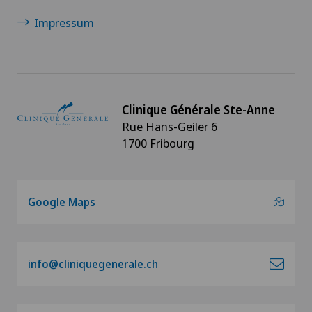
Impressum
Déchirure du ménisque
Déchirure du talon d’Achille
Clinique Générale Ste-Anne
Densitométrie
Rue Hans-Geiler 6
1700 Fribourg
Dermatologie & Vénéréologie
Douleurs au talon
Google Maps
Épaule gelée
Gynécologie
info@cliniquegenerale.ch
Hallux valgus