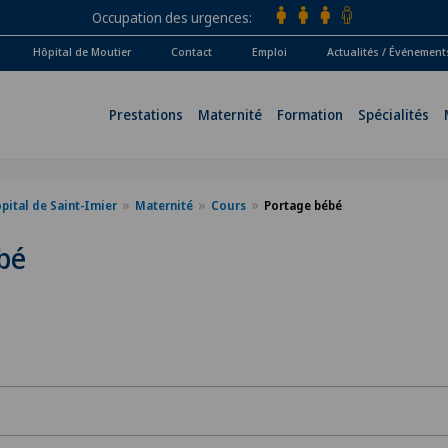
Occupation des urgences
Hôpital de Moutier
Contact
Emploi
Actualités / Événement
Prestations
Maternité
Formation
Spécialités
pital de Saint-Imier
Maternité
Cours
Portage bébé
bé