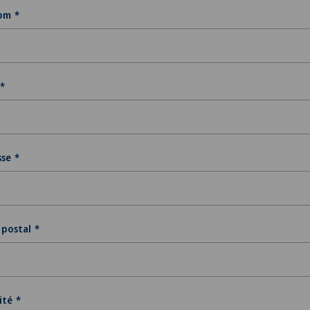
om
sse
 postal
ité