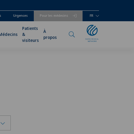
s
Urgences
Pour les médecins
FR
Patients
À
Médecins
&
propos
visiteurs