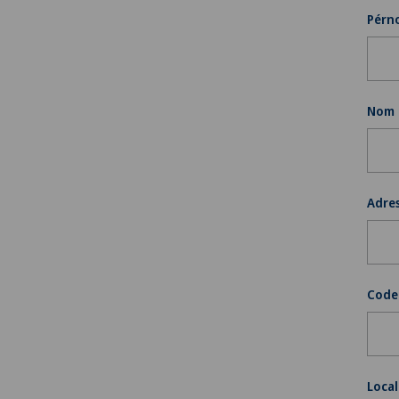
Pérn
Nom
Adre
Code
Local