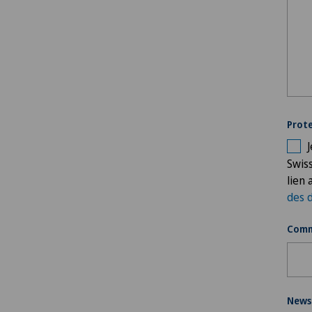
Prot
Swis
lien
des 
Comm
News