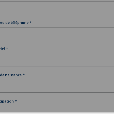
ro de téléphone
iel
de naissance
cipation