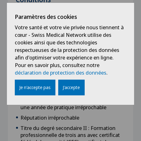
Bonnes connaissances orales et écrites de
Paramètres des cookies
la langue française. Pour les personnes de
langue étrangère, un certificat prouvant que
Votre santé et votre vie privée nous tiennent à
leur niveau correspond au moins au niveau
cœur - Swiss Medical Network utilise des
B2 des normes européennes, doit être
cookies ainsi que des technologies
apporté
respectueuses de la protection des données
Bonnes connaissances de base en sciences
afin d'optimiser votre expérience en ligne.
naturelles
Pour en savoir plus, consultez notre
déclaration de protection des données
.
Connaissances en anglais ou d’une langue
nationale
Je n'accepte pas
J'accepte
Exigences scolaires/ professionnelles
Permis de conduire de catégorie B, avec
une année de pratique irréprochable
Réputation irréprochable
Titre du degré secondaire II : Formation
professionnelle de trois ans avec certificat