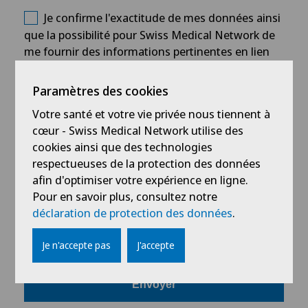
Je confirme l'exactitude de mes données ainsi
que la possibilité pour Swiss Medical Network de
me fournir des informations pertinentes en lien
avec ma demande, tout en acceptant
la
déclaration de protection des données
.
Paramètres des cookies
Votre santé et votre vie privée nous tiennent à
Comment avez-vous entendu parler de nous ?
cœur - Swiss Medical Network utilise des
cookies ainsi que des technologies
respectueuses de la protection des données
afin d'optimiser votre expérience en ligne.
Newsletter
Pour en savoir plus, consultez notre
Je souhaite recevoir les dernières mises à jour
déclaration de protection des données
.
et informations du Swiss Medical Network par le
biais de la Newsletter.
Je n'accepte pas
J'accepte
Envoyer