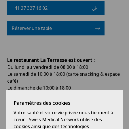
+41 27 327 16 02
Réserver une table
Le restaurant La Terrasse est ouvert :
Du lundi au vendredi de 08:00 à 18:00
Le samedi de 10:00 à 18:00 (carte snacking & espace
café)
Le dimanche de 10:00 à 18:00
Informations
Paramètres des cookies
Accès handicapés.
Votre santé et votre vie privée nous tiennent à
Animaux autorisés sur la terrasse uniquement.
cœur - Swiss Medical Network utilise des
cookies ainsi que des technologies