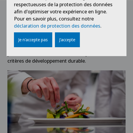
respectueuses de la protection des données
afin d'optimiser votre expérience en ligne.
Concept : SAVEURS &
Pour en savoir plus, consultez notre
EQUILIBRE
déclaration de protection des données
.
C'est notre signature culinaire qui met en avant une
Je n'accepte pas
J'accepte
cuisine équilibrée et savoureuse, composée de
produits sains, de saison, locaux répondant aux
critères de développement durable.