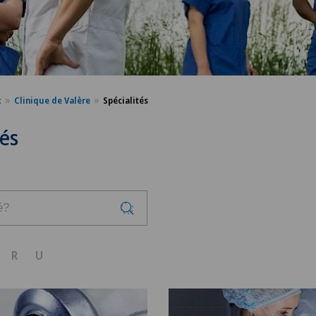
x
Clinique de Valère
Spécialités
tés
R
U