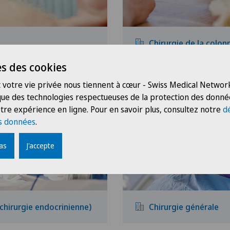
Chirurgie de la colon
s des cookies
 votre vie privée nous tiennent à cœur - Swiss Medical Network
 que des technologies respectueuses de la protection des donné
tre expérience en ligne. Pour en savoir plus, consultez notre
d
s données
.
pas
J'accepte
(chirurgie endocrinienne)
Chirurgie générale