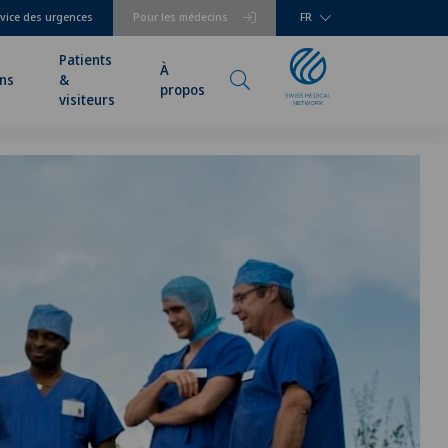
vice des urgences
Pour les médecins
FR
Patients
À
ns
&
propos
visiteurs