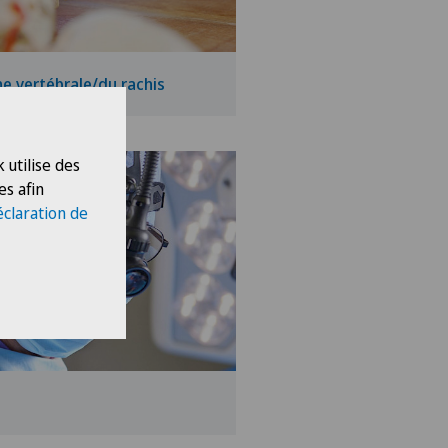
ne vertébrale/du rachis
 utilise des
es afin
éclaration de