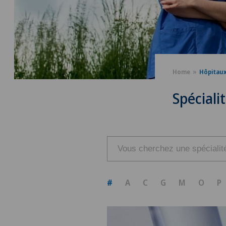
Home
Hôpitau
Spéciali
#
A
C
G
M
O
P