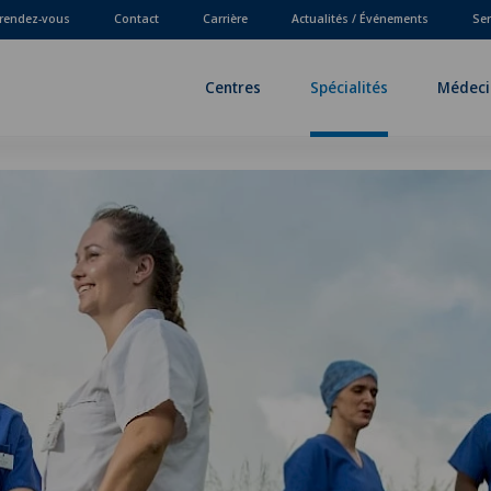
 rendez-vous
Contact
Carrière
Actualités / Événements
Ser
Centres
Spécialités
Médeci