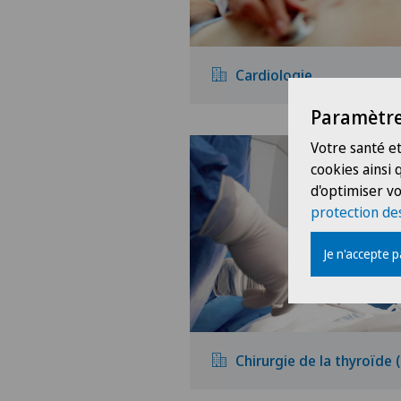
Cardiologie
Paramètre
Votre santé et
cookies ainsi
d'optimiser vo
protection de
Je n'accepte 
Chirurgie de la thyroïde 