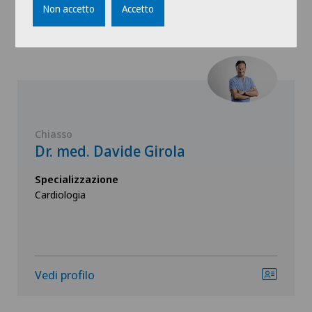
Dottori con questa specialità
Non accetto
Accetto
Chiasso
Dr. med. Davide Girola
Specializzazione
Cardiologia
Vedi profilo