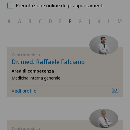
Scegli una specialità
Prenotazione online degli appuntamenti
Cardiologia
#
A
B
C
D
E
F
G
J
K
L
M
Chirurgia della mano
Chirurgia generale
Centromedico
Dr. med. Raffaele Falciano
Chirurgia maxillo-facciale
Area di competenza
Medicina interna generale
Chirurgia ortopedica
Vedi profilo
Dermatologia e venereologia
Endocrinologia
Ginecologia
Centromedico