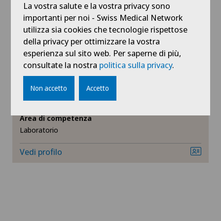
La vostra salute e la vostra privacy sono
Vedi profilo
Radiologia
importanti per noi - Swiss Medical Network
utilizza sia cookies che tecnologie rispettose
Senologia (diagnosi del seno)
della privacy per ottimizzare la vostra
esperienza sul sito web. Per saperne di più,
consultate la nostra
politica sulla privacy
.
Urologia
Centromedico
Dr. Simona Frigerio-
Non accetto
Accetto
Malossa
Area di competenza
Laboratorio
Vedi profilo