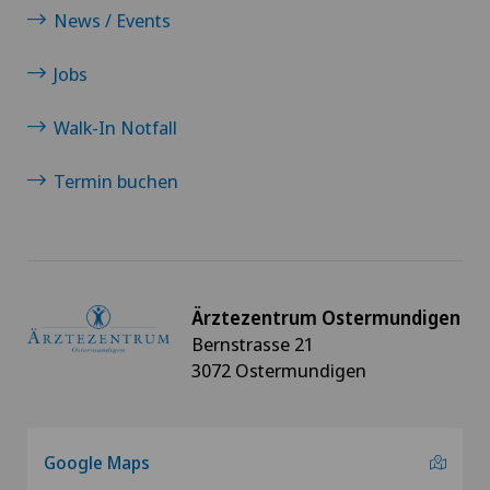
News / Events
Blenio
Jobs
Centre Médical Clinique Générale
Walk-In Notfall
Centre Médical Eaux-Vives
Termin buchen
Centre Médical Montchoisi
Centre Médical Valère
Ärztezentrum Ostermundigen
Centromedico
Bernstrasse 21
3072 Ostermundigen
Chiasso
Claro
Google Maps