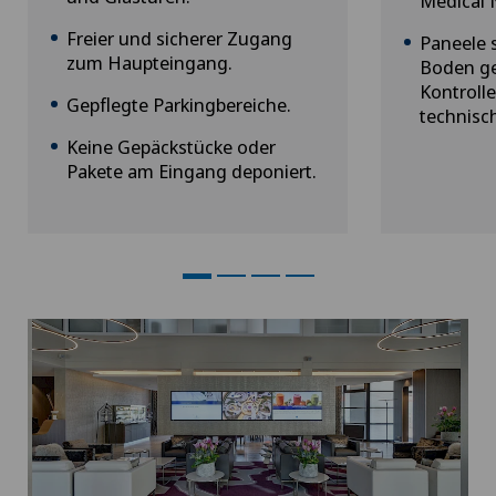
Medical 
Freier und sicherer Zugang
Paneele 
zum Haupteingang.
Boden ge
Kontroll
Gepflegte Parkingbereiche.
technisc
Keine Gepäckstücke oder
Pakete am Eingang deponiert.