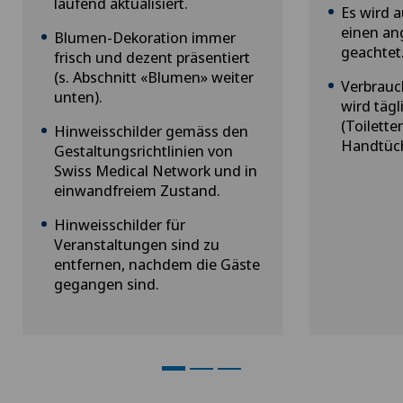
laufend aktualisiert.
Es wird 
einen a
Blumen-Dekoration immer
geachtet
frisch und dezent präsentiert
(s. Abschnitt «Blumen» weiter
Verbrauc
unten).
wird tägl
(Toilette
Hinweisschilder gemäss den
Handtüch
Gestaltungsrichtlinien von
Swiss Medical Network und in
einwandfreiem Zustand.
Hinweisschilder für
Veranstaltungen sind zu
entfernen, nachdem die Gäste
gegangen sind.