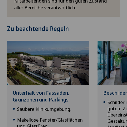
Mitarbeitenden sind für den guten Zustand
aller Bereiche verantwortlich.
Zu beachtende Regeln
Unterhalt von Fassaden,
Beschilde
Grünzonen und Parkings
Schilder 
gutem Zu
Saubere Klinikumgebung.
Übereins
Makellose Fenster/Glasflächen
Gestaltu
und Glastüren.