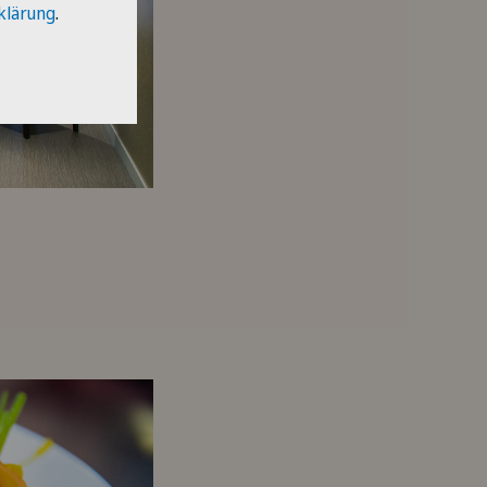
klärung
.