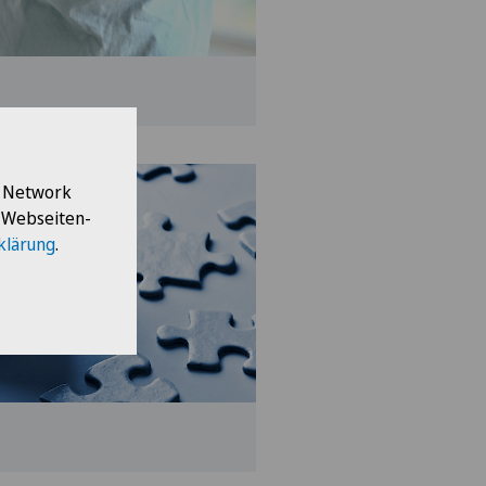
l Network
e Webseiten-
klärung
.