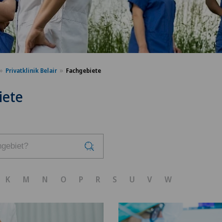
Privatklinik Belair
Fachgebiete
iete
K
M
N
O
P
R
S
U
V
W