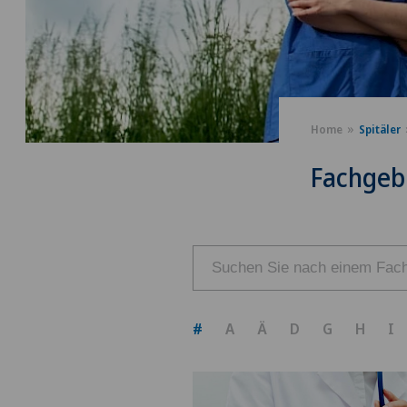
Home
Spitäler
Fachgeb
#
A
Ä
D
G
H
I