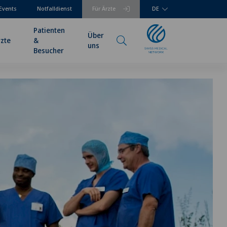
Events
Notfalldienst
Für Ärzte
DE
Patienten
Über
rzte
&
uns
Besucher