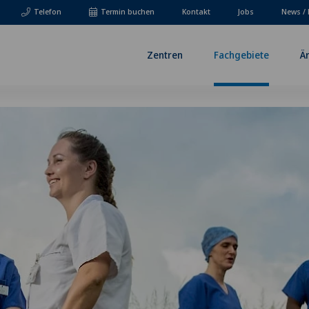
Telefon
Termin buchen
Kontakt
Jobs
News / 
Zentren
Fachgebiete
Ä