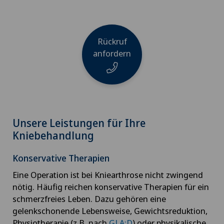
Rückruf
anfordern
Name
Unsere Leistungen für Ihre
Kniebehandlung
Konservative Therapien
Telefon
Eine Operation ist bei Kniearthrose nicht zwingend
nötig. Häufig reichen konservative Therapien für ein
schmerzfreies Leben. Dazu gehören eine
E-Mail
gelenkschonende Lebensweise, Gewichtsreduktion,
Physiotherapie (z.B. nach
GLA:D
) oder physikalische