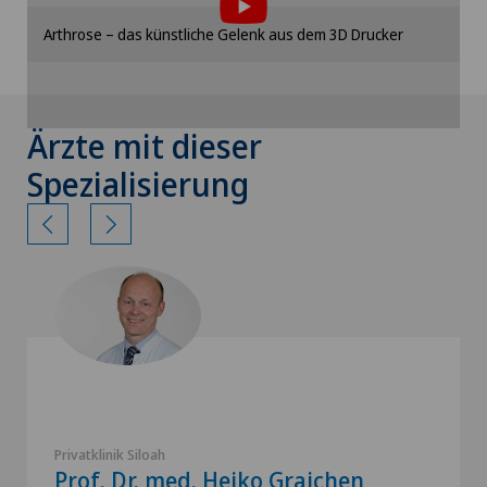
Bitte aktivieren Sie die entsprechende Option in
Arthrose – das künstliche Gelenk aus dem 3D Drucker
den Cookie-Einstellungen.
Cookie-Einstellungen
Ärzte mit dieser
Spezialisierung
Privatklinik Siloah
Prof. Dr. med. Heiko Graichen