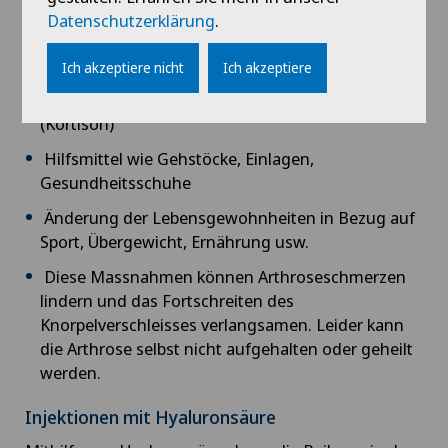
Newsletter
Medizinische Trainingstherapie
/
Physiotherapie
Datenschutzerklärung
.
Ich möchte die neuesten Updates und
Injektionen in das Gelenk mit Gleitmitteln
Informationen des Swiss Medical Network per
Ich akzeptiere nicht
Ich akzeptiere
(Hyaluronsäure oder Eigenblut) und
Newsletter erhalten.
entzündungshemmenden Medikamenten
(Kortison)
Absenden
Hilfsmittel wie Gehstöcke, Einlagen,
Gesundheitsschuhe
Änderung der Lebensgewohnheiten in Bezug auf
Sport, Übergewicht, Ernährung usw.
Diese Massnahmen können Arthroseschmerzen
lindern und das Fortschreiten des
Knorpelverschleisses verlangsamen. Leider kann
die Arthrose selbst nicht aufgehalten oder geheilt
werden.
Injektionen mit Hyaluronsäure