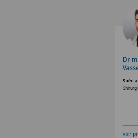
Dr m
Vass
Spécia
Chirurg
Voir pr