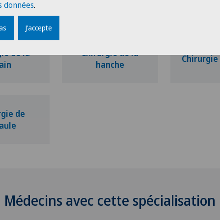
pied/de l
s données
.
pas
J'accepte
ie de la
Chirurgie de la
Chirurgie
ain
hanche
rgie de
paule
Médecins avec cette spécialisation