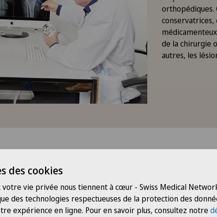
orthopédiques.
conservatrices,
médicamenteux o
de la chirurgie 
autres, les lési
mpétences clés
s des cookies
 votre vie privée nous tiennent à cœur - Swiss Medical Network
 que des technologies respectueuses de la protection des donné
Chirur
tre expérience en ligne. Pour en savoir plus, consultez notre
d
e du coude
Arthrose