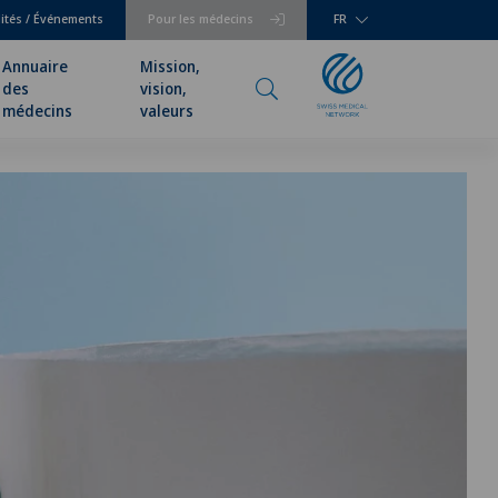
lités / Événements
Pour les médecins
FR
Annuaire
Mission,
des
vision,
médecins
valeurs