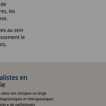
 de
es, les
ose.
ées au sein
issement le
nts.
alistes en
ie
dans nos cliniques un large
 diagnostiques et thérapeutiques
tière de pathologies