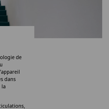
ologie de
du
'appareil
és dans
 la
iculations,