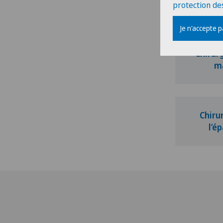
protection de
Je n'accepte 
Chirurg
m
Chiru
l’é