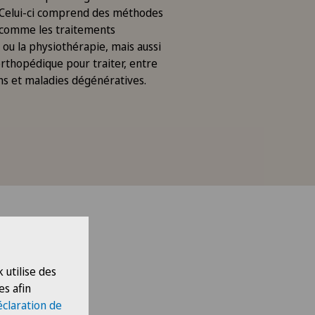
 Celui-ci comprend des méthodes
 comme les traitements
u la physiothérapie, mais aussi
orthopédique pour traiter, entre
ons et maladies dégénératives.
 utilise des
es afin
gie du
éclaration de