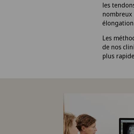
les tendons
nombreux ca
élongation
Les méthod
de nos cli
plus rapide