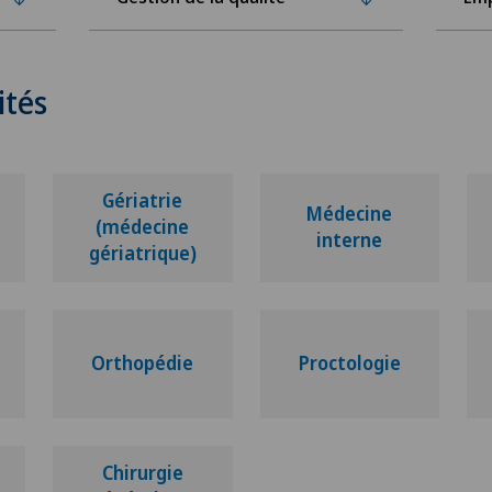
ités
Gériatrie
t
Médecine
(médecine
interne
gériatrique)
Orthopédie
Proctologie
Chirurgie