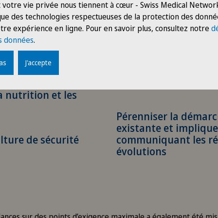
 votre vie privée nous tiennent à cœur - Swiss Medical Network
 que des technologies respectueuses de la protection des donné
 soins optimale, en
Assurer l’information
tre expérience en ligne. Pour en savoir plus, consultez notre
d
vocation
de santé et le respect
s données
.
pas
J'accepte
Poursuivre une dynam
 prise en charge
gestion des risques
 nutrition et les
Pérenniser la démarc
existante et implique
lture de sécurité
communiquant les rés
évolutions
lances sur des points d’exigence maximale a également été mis 