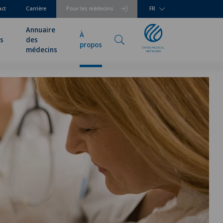
act
Carrière
Pour les médecins
FR
Annuaire
À
és
des
propos
médecins