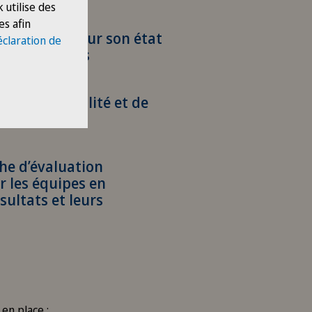
 utilise des
es afin
 du patient sur son état
éclaration de
 de ses droits
ique de qualité et de
he d’évaluation
r les équipes en
ultats et leurs
en place :