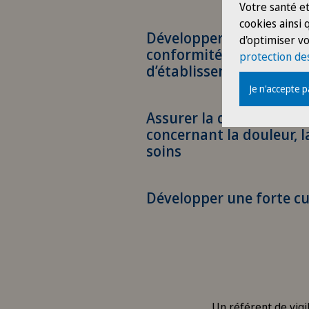
Votre santé et
cookies ainsi
Développer une offre de
d'optimiser vo
conformité avec notre 
protection de
d’établissement privé
Je n'accepte 
Assurer la qualité de la
concernant la douleur, la
soins
Développer une forte cu
Un référent de vigi