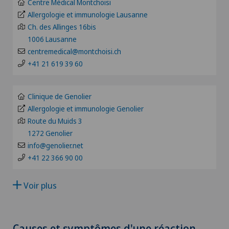
GE
Centre Médical Montchoisi
Angiographie
Allergologie et immunologie Lausanne
Clinique Valmont
Ch. des Allinges 16bis
TI
1006 Lausanne
Angiologie
Hôpital de La Providence
centremedical@montchoisi.ch
VS
+41 21 619 39 60
Appareillage médical personnalisé
Hôpital de Moutier
JU
Arthroscopie de l'épaule
Clinique de Genolier
Hôpital de Saint-Imier
Allergologie et immunologie Genolier
VD
Route du Muids 3
Arthroscopie genou
Patients internationaux
1272 Genolier
NE
info@genolier.net
Arthrose
+41 22 366 90 00
Privatklinik Siloah
Arthrose de la cheville
Voir plus
Schmerzklinik Basel
Arthrose de la hanche
Causes et symptômes d'une réaction