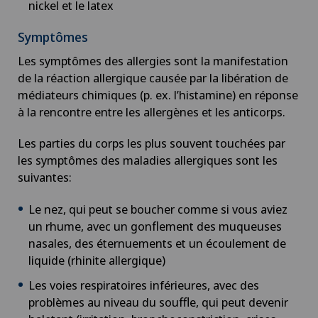
nickel et le latex
Cancer du sein
Symptômes
Les symptômes des allergies sont la manifestation
Cancer pelvien
de la réaction allergique causée par la libération de
médiateurs chimiques (p. ex. l’histamine) en réponse
Cardiologie
à la rencontre entre les allergènes et les anticorps.
Les parties du corps les plus souvent touchées par
Cardiologie interventionnelle
les symptômes des maladies allergiques sont les
suivantes:
Cataracte
Le nez, qui peut se boucher comme si vous aviez
Check-up
un rhume, avec un gonflement des muqueuses
nasales, des éternuements et un écoulement de
liquide (rhinite allergique)
Check-up pour femmes
Les voies respiratoires inférieures, avec des
problèmes au niveau du souffle, qui peut devenir
Check-up pour les entreprises