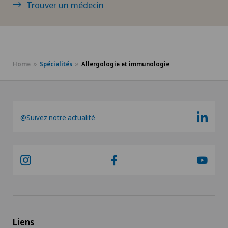
Trouver un médecin
Entraînement thérapeutique médical (MTT)
Épaule gelée
Home
Spécialités
Allergologie et immunologie
Ergothérapie
Examen du médecin généraliste
@Suivez notre actualité
Examens gynécologiques
Fractures de l'épaule
Gastroentérologie et hépatologie
Géiatrie aiguë
Liens