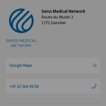
Hématologie
Swiss Medical Network
Route du Muids 3
Hémorroïdes
1272 Genolier
Hernie discale
Hernie discale cervicale
Hernie discale lombaire
Google Maps
Hernie discale thoracique
Hernies (hernies inguinales)
+41 22 366 90 00
Homéopathie