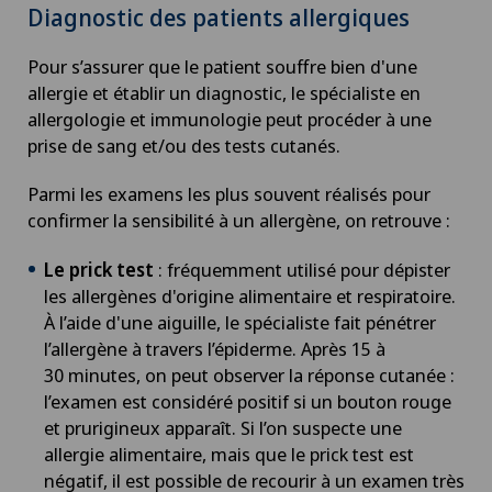
Diagnostic des patients allergiques
Chirurgie du pancréas
Pour s’assurer que le patient souffre bien d'une
Chirurgie du pied/de la cheville
allergie et établir un diagnostic, le spécialiste en
allergologie et immunologie peut procéder à une
Chirurgie gastrique
prise de sang et/ou des tests cutanés.
Parmi les examens les plus souvent réalisés pour
Chirurgie générale
confirmer la sensibilité à un allergène, on retrouve :
Chirurgie hépatobiliaire (chirurgie du foie)
Le prick test
: fréquemment utilisé pour dépister
les allergènes d'origine alimentaire et respiratoire.
À l’aide d'une aiguille, le spécialiste fait pénétrer
Chirurgie mini-invasive
l’allergène à travers l’épiderme. Après 15 à
30 minutes, on peut observer la réponse cutanée :
Chirurgie oncologique
l’examen est considéré positif si un bouton rouge
et prurigineux apparaît. Si l’on suspecte une
Chirurgie ophtalmique
allergie alimentaire, mais que le prick test est
négatif, il est possible de recourir à un examen très