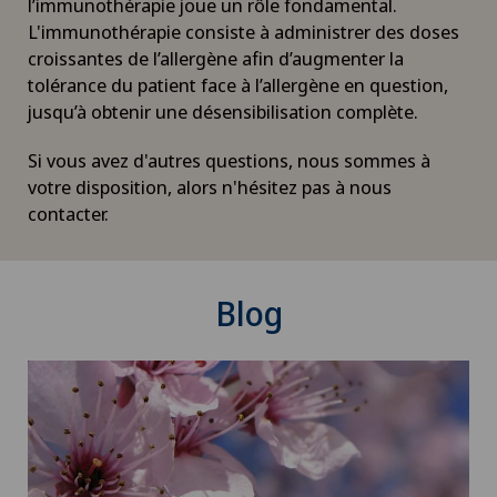
l’immunothérapie joue un rôle fondamental.
L'immunothérapie consiste à administrer des doses
Déchirure du ménisque
croissantes de l’allergène afin d’augmenter la
tolérance du patient face à l’allergène en question,
Déchirure du talon d’Achille
jusqu’à obtenir une désensibilisation complète.
Densitométrie
Si vous avez d'autres questions, nous sommes à
votre disposition, alors n'hésitez pas à nous
Dermatologie & Vénéréologie
contacter.
Dermatologie esthétique et correctrice
Blog
Dermographie médicale
Désir d’enfant
Diabétologie