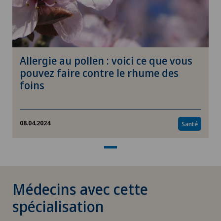
DIAfit – Programme Diabète
Dislocation acromio-claviculaire
Allergie au pollen : voici ce que vous
Douleurs au talon
pouvez faire contre le rhume des
foins
Douleurs musculosquelettiques
Drainage lymphatique
08.04.2024
Santé
Dysfonctionnement érectile
Echographie
Médecins avec cette
Endocrinologie
spécialisation
Endométriose