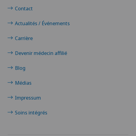
Contact
Gériatrie
Actualités / Événements
Glaucome
Carrière
Gonarthrose de la réserve-Valgus
Devenir médecin affilié
Greffe de cornée
Blog
Grossesse
Médias
Groupe Parkinson
Impressum
Gynécologie
Soins intégrés
Hallux valgus