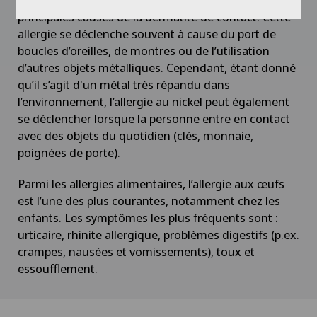
Chirurgie de la rétine
principales causes de la dermatite de contact. Cette
allergie se déclenche souvent à cause du port de
Chirurgie de la thyroïde (chirurgie
boucles d’oreilles, de montres ou de l’utilisation
endocrinienne)
d’autres objets métalliques. Cependant, étant donné
qu’il s’agit d'un métal très répandu dans
l’environnement, l’allergie au nickel peut également
Chirurgie de l’épaule
se déclencher lorsque la personne entre en contact
avec des objets du quotidien (clés, monnaie,
Chirurgie de l’intestin grêle
poignées de porte).
Chirurgie des paupières
Parmi les allergies alimentaires, l’allergie aux œufs
est l’une des plus courantes, notamment chez les
enfants. Les symptômes les plus fréquents sont :
Chirurgie du côlon
urticaire, rhinite allergique, problèmes digestifs (p.ex.
crampes, nausées et vomissements), toux et
Chirurgie du coude
essoufflement.
Chirurgie du genou