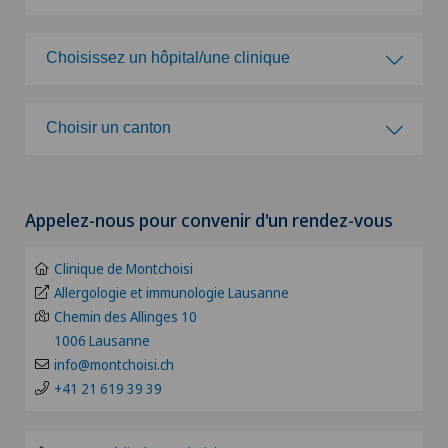
Choisissez une spécialité
Choisissez un hôpital/une clinique
Acromioplastie
Choisissez un hôpital/une clinique
Choisir un canton
Activité physique adaptée
Clinique de Genolier
Choisir un canton
Acupuncture
Appelez-nous pour convenir d'un rendez-vous
Clinique de Montchoisi
ZH
Allergologie et immunologie
Clinique de Montchoisi
Clinique de Valère
BE
Allergologie et immunologie Lausanne
Alter G
Chemin des Allinges 10
Clinique Générale Ste-Anne
1006 Lausanne
BS
Andrologie
info@montchoisi.ch
Clinique Générale-Beaulieu
+41 21 619 39 39
FR
Anesthésiologie
Clinique Montbrillant