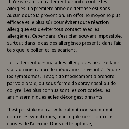
Il n’existe aucun traitement définitif contre les
allergies. La première arme de défense est sans
Coloproctologie
aucun doute la prévention. En effet, le moyen le plus
efficace et le plus sûr pour éviter toute réaction
Conflit fémoro-acétabulaire
allergique est d’éviter tout contact avec les
allergènes. Cependant, c’est bien souvent impossible,
surtout dans le cas des allergènes présents dans l’air,
Conseils nutritionnels
tels que le pollen et les acariens.
Consultations ophtalmologiques
Le traitement des maladies allergiques peut se faire
via l’administration de médicaments visant à réduire
Courbure du pénis
les symptômes. Il s’agit de médicament à prendre
par voie orale, ou sous forme de spray nasal ou de
collyre. Les plus connus sont les corticoïdes, les
Cynothérapie (thérapie canine)
antihistaminiques et les décongestionnants.
Da Vinci
Il est possible de traiter le patient non seulement
contre les symptômes, mais également contre les
Déchirure des ligaments
causes de l’allergie. Dans cette optique,