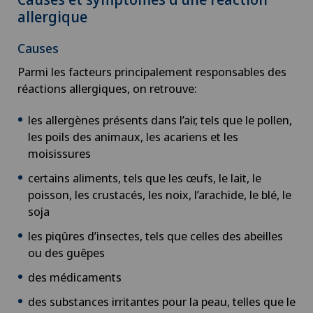
Arthrose de l’épaule
allergique
Arthrose du genou
Causes
Parmi les facteurs principalement responsables des
Astigmatisme
réactions allergiques, on retrouve:
les allergènes présents dans l’air, tels que le pollen,
Atelier socio-esthétique
les poils des animaux, les acariens et les
moisissures
Augmentation du volume de la thyroïde (goitre)
certains aliments, tels que les œufs, le lait, le
poisson, les crustacés, les noix, l’arachide, le blé, le
AVC
soja
Calcification de l’épaule
les piqûres d’insectes, tels que celles des abeilles
ou des guêpes
Cancer de la prostate (carcinome de la prostate)
des médicaments
des substances irritantes pour la peau, telles que le
Cancer de la thyroïde (carcinome thyroïdien)