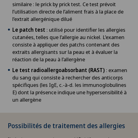
Chirurgie orale
similaire : le prick by prick test. Ce test prévoit
l’utilisation directe de l’aliment frais à la place de
l’extrait allergénique dilué
Chirurgie orthopédique
Le patch test
: utilisé pour identifier les allergies
Chirurgie pédiatrique
cutanées, telles que l’allergie au nickel. L’examen
consiste à appliquer des patchs contenant des
extraits allergisants sur la peau et à évaluer la
Chirurgie plastique
réaction de la peau à l’allergène
Chirurgie thoracique
Le test radioallergoabsorbant (RAST)
: examen
du sang qui consiste à rechercher des anticorps
spécifiques (les IgE, c.-à-d. les immunoglobulines
Chirurgie vasculaire
E) dont la présence indique une hypersensibilité à
un allergène
Chirurgie veineuse
Chirurgie viscérale
Possibilités de traitement des allergies
Coaching individuel / conseil en image